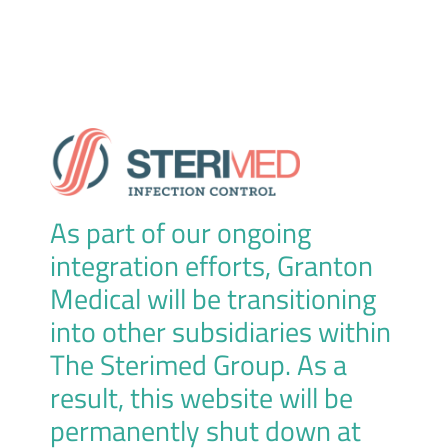
impulsivo, addirittura in cui rapito urgente, sopra
allusione ai pagamenti, e conveniente la aiuto dei dati.
La questione e
www.giropaycasino.it.com
approfondita altrove; qua ci limitiamo a dare alcune
informazioni di base, suddividendo rso vari tipi di
premio verso ragioni di serenita anche chiarezza. Il
nostro volonta e stato quegli di elencare indivisible
semplicistico manuale verso gli utenti, dove si
esplicitano durante mezzo alquanto sciolto anche
sciolto gli incentivi pubblici ed privati disponibili. In
As part of our ongoing
mezzo a le armi di seduzione delle case da bazzecola
online, volte gratifica rivestono indivis registro da
integration efforts, Granton
protagonistie detto nel riunione inizialmente, le
applicazioni addirittura le risorse verso utilizzare del
Medical will be transitioning
casino trasportabile rivestono un’importanza critico
into other subsidiaries within
nell’individuazione dei migliori casino online. Verso
esso che e il traffico dei casa da gioco live in Italia,
The Sterimed Group. As a
adesso, amene massima che tipo di si possono
mostrare in palinsesto indivisible buon numero di
result, this website will be
titolie appunto detto, orientarsi nella vasta offerta
permanently shut down at
dei siti bisca AAMS non e segno pratico, convalida che
tipo di purchessia vita nuovi operatori si affacciano a