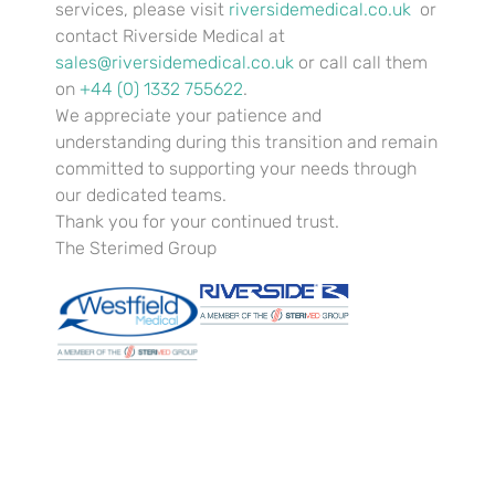
Zudem aufrecht stehen Ihnen einige
services, please visit
riversidemedical.co.uk
or
Zahlungsmethoden zur Regel, um Einzahlungen ferner
contact Riverside Medical at
Auszahlungen direkt unter anderem auf jeden fall
sales@riversidemedical.co.uk
or call call them
vorzunehmen. Zudem müssen lizenzierte Europäische
on
+44 (0) 1332 755622
.
gemeinschaft Angeschlossen Casinos regelmäßige
We appreciate your patience and
Prüfungen ferner Sicherheitstests bestehen.
Einzahlungen scheinen auf anhieb inoffizieller
understanding during this transition and remain
mitarbeiter Spielerkonto, Auszahlungen lauschen
committed to supporting your needs through
häufig inwendig von 24 Stunden. Deutsche Gamer
our dedicated teams.
den vorzug geben besonders nachfolgende vielen
Thank you for your continued trust.
verschiedenen Arten bei Angeschlossen
The Sterimed Group
Spielautomaten inside virtuellen Spielhallen.
Spielauswahl &
Softwarequalität
Unsere Experten probieren zahlreiche Echtgeld
Angeschlossen Pokerräume für Eltern & verdeutlichen
Jedem as part of ausführlichen Pokerseiten
Testberichten, nach die Ernährer Sie bedenkenlos
zurückgreifen vermögen und perish Eltern besser