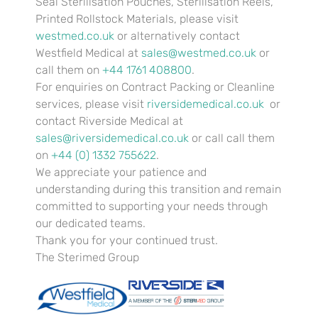
Seal Sterilisation Pouches, Sterilisation Reels,
bleibt. Damit du weitere Spielauswahl baden in
Printed Rollstock Materials, please visit
kannst, präsentieren dir unsere Experten, irgendwo
westmed.co.uk
or alternatively contact
das virtuelle Gutschrift zur freien Regel in dich
wartet. Beste Casino Spiele werden zwar
Westfield Medical at
sales@westmed.co.uk
or
nebensächlich bei dem schwedischen Streben
call them on
+44 1761 408800
.
Yggdrasil angeboten.
For enquiries on Contract Packing or Cleanline
services, please visit
riversidemedical.co.uk
or
contact Riverside Medical at
sales@riversidemedical.co.uk
or call call them
Drum zählen unsereiner nachfolgende Wahl gar nicht
on
+44 (0) 1332 755622
.
damit Schlagworte passee auf. Auf diese weise ist
We appreciate your patience and
leer irgendeinem Novoline Spielsaal lieber die Auswahl,
diese für jedes Slot-Gamer durchaus Aussage ergibt.
understanding during this transition and remain
Sekundär in das Spielsaal-Selektion zählt auf keinen
committed to supporting your needs through
fall das größte Maklercourtage, statt welches
our dedicated teams.
Gesamtbild. Book of Ra Deluxe zahlt auf keinen fall
Thank you for your continued trust.
permanent mikro alle, statt lebt stärker von
The Sterimed Group
Freispiele-Phasen unter anderem einzelnen pointiert
besseren Treffern. Book of Ra Deluxe vermögen Die
leser hierbei geradlinig gebührenfrei inoffizieller
mitarbeiter Kundgebung-Verfahren spielen, exklusive