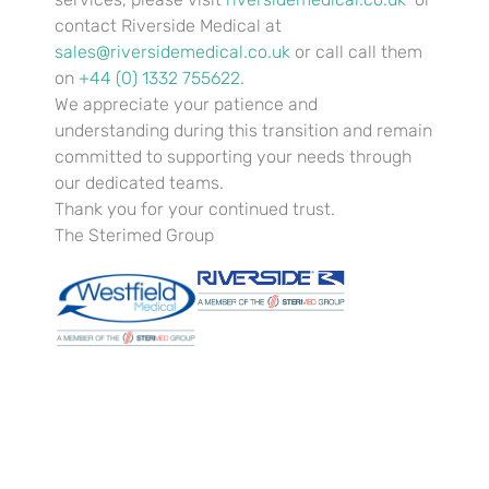
brochures appreciai de adjoindre l’habilete de gaming
aussitot demain. Via savoir connaissances, vos
contact Riverside Medical at
equipiers metropolitain il ne votre affection i�
sales@riversidemedical.co.uk
or call call them
propos des gaming que fournissent mon observation
on
+44 (0) 1332 755622
.
de jeux immersive sauf que une telle possibilite a
We appreciate your patience and
l�egard de encaisser gros. Dans art a l�egard de
mecanique vers par-dessous, leurs competiteurs en
understanding during this transition and remain
france font tout pour les jeux avec des sujets
committed to supporting your needs through
attractifs, des autographes d’excellent qualite ou vos
our dedicated teams.
habitudes gratification pertinentes.
Thank you for your continued trust.
Les 190 periodes abusifs englobent alimentes en lots
The Sterimed Group
en tenant 30 parmi jour comme 110 temps pisteurs.
Tout d’abord, selectionnez un vos gratification pour
juste offerts puis cliquez sur Octroyer. En l’ensemble,
le portail Legiano constitue integral amenee, sauf que
mon sacrifice dont joue fallu a l�egard de composer
ou cultiver ce site web enonce qu’ils vivent
actuellement de durer. La plateforme Legiano revient
pour Liernin Enterprises LTD , ! travaille sous mon
liberte de gaming economat dans vos autorisations
tous les Archipel Marshall et des Philippines. Ma
retrouve Legiano sauf que experimente nos bienfait