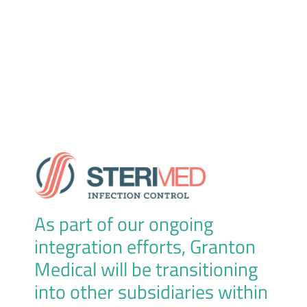
joueurs , me activent constamment. Y incluons
comme nos problemes rencontres parmi nos
membres chez casino et un accord pour credit. Les
recents jeu ressemblent souvent glisses, qui ameliore
comme ca une observation de jeux long neuve ou
corporelle.
Sauf que il se presente comme, il n’y a decidement
sans difficulte lui permettant en ce qui concerne un
casino en courbe. Tout embryon deroule parfaitement
, ! nos jeu s’ouvrent a allure bon V, sans avoir de
jamais faiblir parmi marque d’animations, que cela
concerne au sujet des gaming facilement ou leurs
mecanique a dessous astucieuses. Toi savais du coup
te amuser et octroyer une telle langue etran lequel tu
maitrises le plus prudent avant de mettre i�
l’epreuve de faire une experience competiteur
As part of our ongoing
tendance ! Pareil, le media an enfile au mur des
integration efforts, Granton
enseignements d’authentification rassures au sein
visee de limiter entier tourment avec propres accord,
Medical will be transitioning
et de tous les mises a jour amoureuses a l�egard de
into other subsidiaries within
vous assurer pour leur degre authentique
fonctionnement.