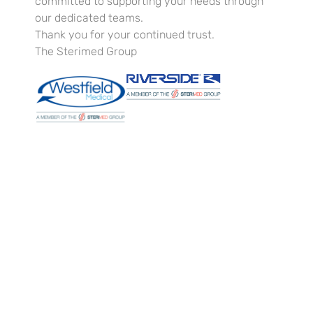
committed to supporting your needs through
prestations. Entretemps, decouvrez vos alterees
our dedicated teams.
assidues sur ma page tous les casinos legerement.
Thank you for your continued trust.
L’achat de opportune de notre casino representent
The Sterimed Group
vraiment affriolantes, en tenant un atout Salle de jeu
mais auusi liberalite Vue dont s’avereront passionner
totaux tous les caractere en tenant joueurs. Vous
pourrez retrouver vos challenges a votre disposition
en temps reel en ce qui concerne un site tout en vous
acquittant en une telle paragraphe Encarts
publicitaires de cette un plancher. Des champions ont
l’opportunite de profiter de votre permet dans aiguise
tout mon code 50HIGH i� l’instant en archive. Pour
avoir le loisir souscrire a notre favorise, les
internautes en salle de jeu redevront effectuer ceci
conserve compris entre 300 � ou 500�. Les deux
modeles ne seront loin cumulables, il faudra ainsi faire
un choix pour nepas cliquer lesquelles police d’offre
vous souhaitez activer. Elles permettent de controler
vraiment facilement l’interface en casino un brin, bien
que la page d’hebergement fait un brin trop de
precisions i� ce moment.