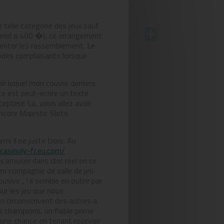
 telle categorie des jeux sauf
ekend a 400 �), ce arrangement
menter les rassemblement. Le
iodes complaisants lorsque
ir lequel mon couvre derriere
te est peut-ecrire un texte
epteur. La, vous allez avoir
encore Majestic Slots
rmi il ne juste trois. Au
/casinoly-fr.eu.com/
s’amuser dans chic reel en ce
en compagnie de salle de jeu
usive , ! il semble en outre par
ur les jeu que nous
 circonscrivent des autres a
s champions, un faible prime
 une chance en tenant recevoir