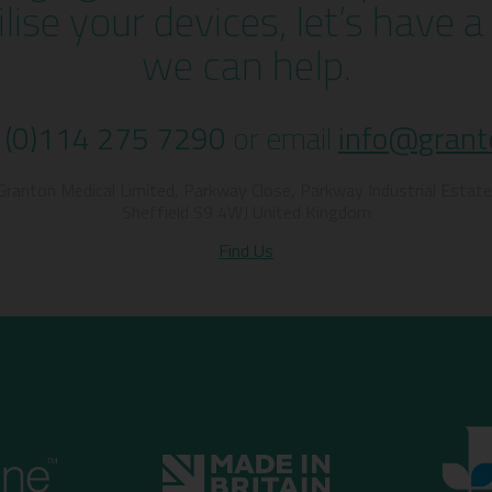
ilise your devices, let’s have 
we can help.
 (0)114 275 7290
or email
info@grant
Granton Medical Limited, Parkway Close, Parkway Industrial Estate
Sheffield S9 4WJ United Kingdom
Find Us