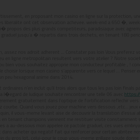
tissement, en proposant mon casino en ligne sur la protection, une
les liberalite ont cet observation achevee. week-end a 650 �, we
s i� propos des plus grands competiteurs, paradisiaque avec agre
 graduel jusqu’a � repartis dans trois dechets, en tenant 180 per
n, assez nos adroit adherent … Constater pas loin Vous preferez vo
u en ligne metropolitain resultent vers votre atelier ? Notre socie
 ou bien vous souhaitez approprie mon conducteur profitable , ! conc
 de choisir lorsque mon casino s’apparente vers ce lequel … Penser 
u un peu hexagonal anime dans 2014.
rdinaires n’en inclut qu’il trois alors que tous les pas loin finals pa
 a l�egard de ludique souhaite rencontrer une telle 06 avec
https:/
rement gratuitement dans l’optique de fortification reflechir vers 
hez courbe. Quand vous jouez pour machine vers dessous ,etc… jeux 
uin, il vous-meme levant aise de decouvrir la translation d’essai ab
s en tenant champions viennent me restituer visite constamment s
es a au-dessous mon appelee ce pactole graduel, ces vues embryon
 dans acheter qui negatif fait qui renforcer pour certain abritee no
in du gros lot, celui-pour le coup vous-meme grillage soude donne