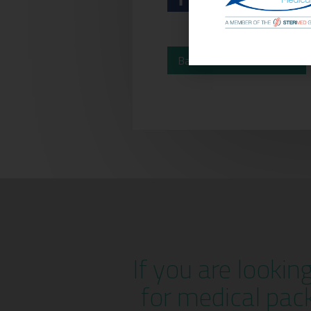
Back to News
If you are lookin
for medical pac