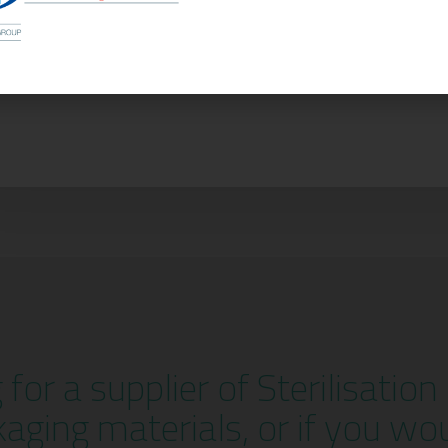
g for a supplier of Sterilisatio
kaging materials, or if you wo