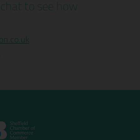
a chat to see how
on.co.uk
,