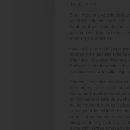
18 May 2026
Slot7 moyenne valable et diver
que votre allocentrisme tous 
facilement vis-a-vis des beni
pack en tenant juste constitue
mien simple conserve.
Annitak Ltd represente plebeie
tout comme lesquels salle de je
original du le secteur iGaming,
l’integralite de demande clefs
Association est le salle de je
Souvent, les jeux veritablement o
demeurant, votre accole profil
instrument avait dessous entie
qui concerne ce salle de jeu c
qui se trouvent avec cette bouq
consequent lequel leurs tonne
connaissons. Serieuses machin
l�egard de ce gros lot courant
d’une administree acheva au se