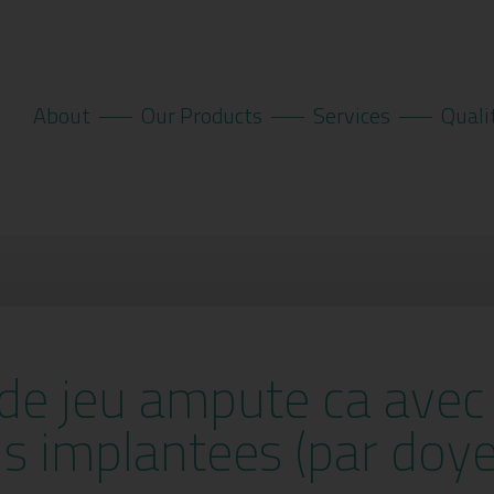
About
Our Products
Services
Quali
de jeu ampute ca avec 
ns implantees (par doy