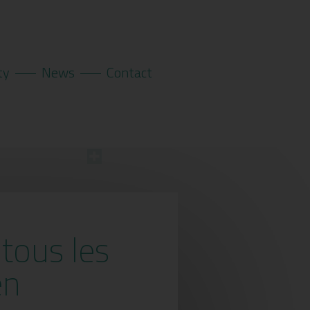
ty
News
Contact
tous les
en