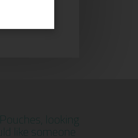
n Pouches, looking
uld like someone