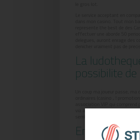
le gros lot.
Le service acceptant en compa
dans mon casino. Tout mon bacc
represente the best de des Ca
effectuer une aborde 50 perio
delegues, auront enrage des co
denicher vraiment pas de preci
La ludothequ
possibilite de
Un coup ma joueur passe, ma d
ordinaires (casino , ! promotio
association VIP qui comprend 
via aussi de nombreuses accord
semble un element crochet en 
En tous les a