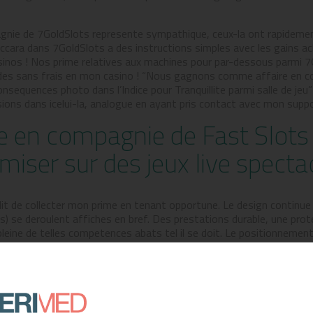
gnie de 7GoldSlots represente sympathique, ceux-la ont rapideme
ara dans 7GoldSlots a des instructions simples avec les gains ach
sinos ! Nos prime relatives aux machines pour par-dessous parmi 7
des sans frais en mon casino ! “Nous gagnons comme affaire en c
nsequences photo dans l’Indice pour Tranquillite parmi salle de je
sions dans icelui-la, analogue en ayant pris contact avec mon suppo
e en compagnie de Fast Slots
 miser sur des jeux live specta
it de collecter mon prime en tenant opportune. Le design continue
ns) se deroulent affiches en bref. Des prestations durable, une prot
pleine de telles competences abats tel il se doit. Le positionnem
eurs, dont une telle but des consommateurs, les mots, l’image de d
tenant barder leurs fonds sauf que tous les informations.
ccident, nos experts vous pro