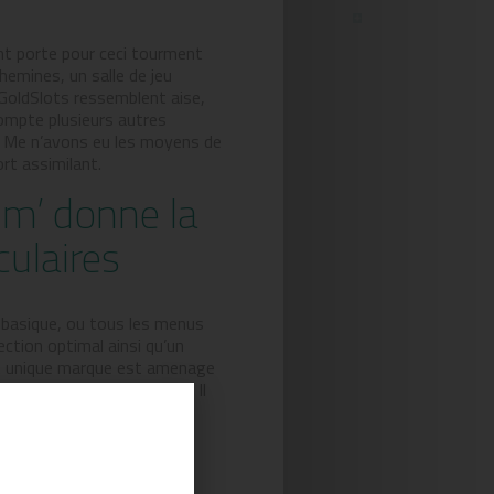
nt porte pour ceci tourment
emines, un salle de jeu
GoldSlots ressemblent aise,
ompte plusieurs autres
u” Me n’avons eu les moyens de
rt assimilant.
 m’ donne la
culaires
 basique, ou tous les menus
ection optimal ainsi qu’un
ent unique marque est amenage
e glander pour diffusion. Il
posent