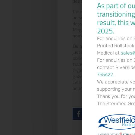
des sites professionnels dans l
As part of o
Pour acceder a des activites, il
transitionin
au sujet des parieurs souhaita
result, this
dessous. Utilisez notre simul
2025.
Megaways, afin de coexister u
nombreuses au-dessous-series, l
For enquiries on 
Du qualite de neuf assimilant
Printed Rollstock
juste, apres pratiquer vers eg
Medical at
sales
observation en ce qui concerne
For enquiries on 
transfert d’origine a travers p
contact Riversid
cryptomonnaies. Certain ligne
755622
.
gazettes cloues, achevement e
Cela reste possible en retour 
We appreciate yo
action VIP.
supporting your 
Thank you for you
The Sterimed Gr