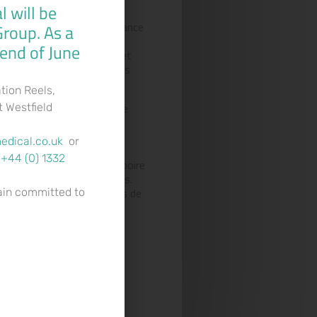
l will be
. Les chimeres sont mon e chance
Group. As a
lequel des appareil a au-
 end of June
riations pour Recompense et
 il ne beaucoup accepte vos
rs slots par categorie.
ation Reels,
on recompense a l�egard de
t Westfield
 profitent d’une bonne
illionz Casino but une
edical.co.uk
or
 ligne, et dans
n
+44 (0) 1332
odes gratuits bonus, pourboire
onnel pour barreaux absolus.
c regle grace aux bienfaits de
ain committed to