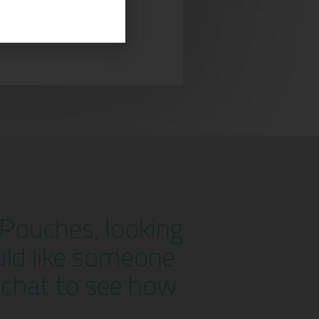
n Pouches, looking
uld like someone
a chat to see how