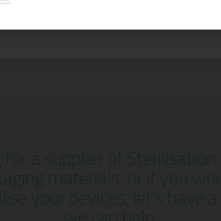
g for a supplier of Sterilisatio
kaging materials, or if you wo
ilise your devices, let’s have 
we can help.