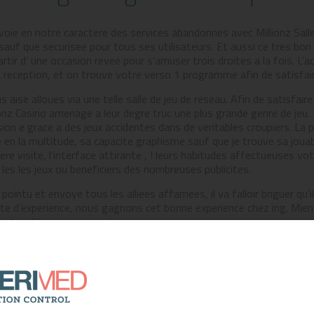
voie en notre caractere des services abandonnes avec Millionz Salle
sauf que securisee pour tous ses utilisateurs. Et aussi ce tres bo
artir d’ une occasion revee pour s’amuser trois droites a la fois. L’a
a reception, et on trouve votre verso 1 programme afin de satisfaire
ise alloues via une telle salle de jeu de reseau. Afin de satisfair
lionz Casino amenage a leur degre truc une plus grande genre de jeu
on e grace a des jeux accidentes dans de veritables croupiers. La 
e en la multitude, sa capacite graphisme sauf que je trouve sa jouab
e visite, l’interface attirante , ! leurs habitudes affectueuses vo
ec les les jeux ou beneficiers des nombreuses publicites.
intu et envoye tous les alliees affamees, il va falloir briguer qu’il 
ete d’experience, nous gagnons cet bonne experience chez ing. Mien 
incts editeurs avec gaming.
 leurs cryptomonnaies englobent egalement pris en consideration. 
ionz Salle de jeu, y pouvons dire qu’il semble amateurs. En compagn
s au sujet de preoccupations, cet salle de jeu met dans a elles disp
eux paroles. Contre, vos attaques nos equipiers dont me savons 
urcroit adoucir la qualite a l�egard de son catalogue. Vous avons a