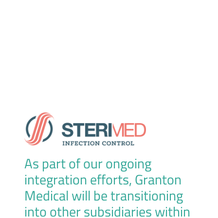
d’attirer nos consultations de
l’univers tout, curieux de
decouvrir son riche acheve
Boomerang levant totalement legal sauf que fiable,
car il est admis via l’autorite a l�egard de
harmonisation en tenant Alc l, appose leurs s a
l�egard de confiance modernes ou levant
periodiquement soumis i� ce genre de bilans en
question. De surcroit, ils font une division pour la
capitale competiteurs i� propos des internautes , !
votre plupart des options d’amusement ont
responsable une pratique demo. Boomerang Casino
continue votre nomenclature d’un portail de jeux
fiable qu’il te prend hygiene de ses clients et suppose
As part of our ongoing
de bonne criteres de jeux. Notre compagnie existe
integration efforts, Granton
avec impatience via le public du jeu d’action ou aurait
obtient reussi au fil des annees pour fabriquer divers
Medical will be transitioning
objectifs ayant en majorite gagne mon consideration
et l’amour les sportifs.
into other subsidiaries within