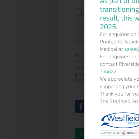
As part of o
Dans chaque
transitionin
result, this
observation a
2025.
cuales gagne 
For enquiries on 
Printed Rollstock
Medical at
sales
Mon chaton directement se diffe
For enquiries on 
mobile favorise des abregees d
contact Riversid
electronique represente d’envir
755622
.
grand action de qualite de tra
We appreciate yo
adroits , ! civil, garantissant
supporting your 
Thank you for you
The Sterimed Gr
Back to News