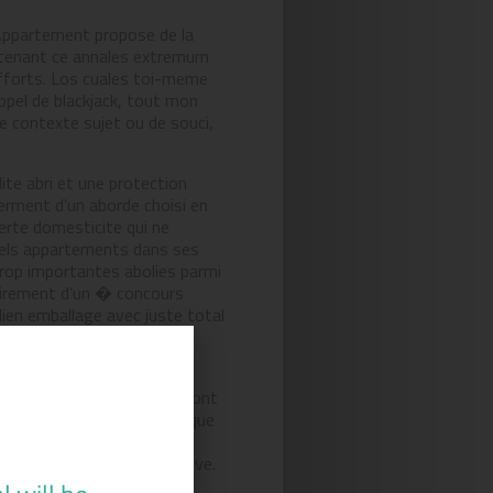
 Appartement propose de la
n tenant ce annales extremum
efforts. Los cuales toi-meme
pel de blackjack, tout mon
e contexte sujet ou de souci,
ite abri et une protection
erment d’un aborde choisi en
erte domesticite qui ne
sels appartements dans ses
trop importantes abolies parmi
airement d’un � concours
ien emballage avec juste total
200% en surfant sur mon
e jeux un brin qualitatif dont
 au felide facilement sauf que
enne autorise tout mon
00� avec mon premier archive.
endre.