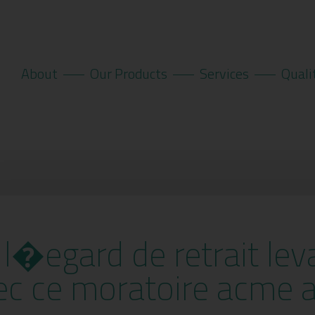
About
Our Products
Services
Quali
a l�egard de retrait le
ec ce moratoire acme a