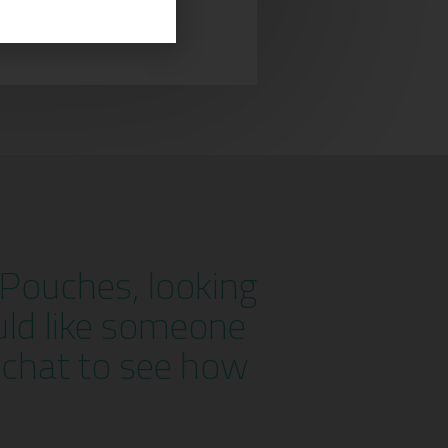
n Pouches, looking
uld like someone
a chat to see how