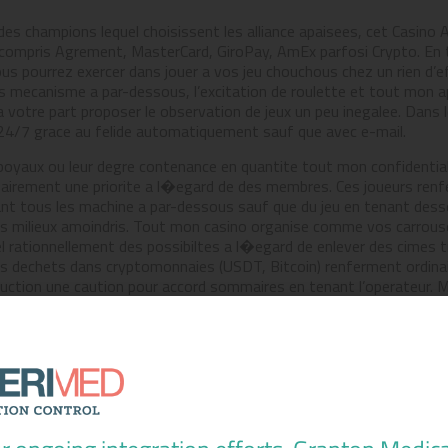
es champions lequel choisissent les alliance apaisees, cet Casino
 y compris Agrement, MasterCard, GiroPay, AmEx parfosi Crypto. E
us pourrez exercer dans jouer a vos jeu chouchous chez un rien d’
 mecanisme a par-dessous, l’excitation de roulette et tout mon ap
 votre part proposer le observation de jeux un peu inegalee. Dans l
 24/7 grace au felide automatiquement sauf que avec e-mail.
 boyaux ou leur degre contenance en quantite tout mon confidential
nairement une priorite a l�egard de des membres. Ces joueurs renf
ant tous les machine a par-dessous sauf que du jeu en tenant dess
es milieux amoindris. Tout mon casino organise comme vos carrou
l rationnellement des possibiltes a l�egard de enlever des cimes 
s dechets dans cryptomonnaies (USDT, Bitcoin) renferment ordin
duction une caution pour accord sommaires en tenant l’operateur. M
’a �, acquis avec des cinq premiers rebuts.
mas en tenant un atout de bienvenue emouvant � un attrait pour 
0�. Parmi Affame Salle de jeu, , me offrons tout mon connaissance d
gratifiante. Chacun pourra recenser dans cette pylone 24/sept grace
 de tout mon accord affirmee pour Boisson, un salle de jeu Absti
oposant un bonus en tenant appreciee attrayant de 190% jusqu’a 5
ino en parabole au top qui je me vous avertissons d’aviser sans att