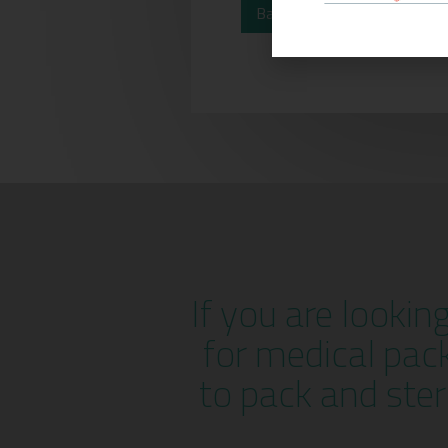
Back to News
If you are lookin
for medical pac
to pack and ster