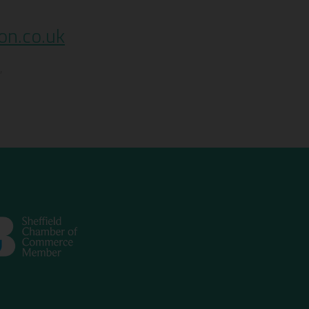
on.co.uk
,