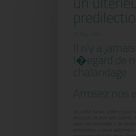
un ulterie
predilecti
18 May 2026
Il n’y a jama
l�egard de no
chalandage
Arrosez nos e
De cette facon, publiez jouer 
dessous, de jeux avec bureau s
visee cet fecondite 1 de timb
annotation, y vous adjurons a 
compagnie de Salle de jeu Toge