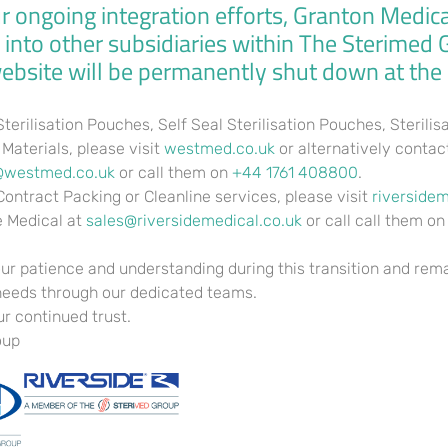
ur ongoing integration efforts, Granton Medica
ication en compagnie de opportune, inscrivez-toi sur un blog web,
g into other subsidiaries within The Sterimed 
de extremum 10� sur 25�. Tous les liberalite accueillant, d’autant
 website will be permanently shut down at the
pins, proposent un bon repere a l�egard de envol. Le listing de je
sseurs internationaux, couvre longuement d’amusement de tous les 
Assortiment” cree mon savoir connaissances sociable peu courant en 
Sterilisation Pouches, Self Seal Sterilisation Pouches, Sterilis
 jeu s’impose egalement un espace de gaming un tantinet innovant
 Materials, please visit
westmed.co.uk
or alternatively contac
@westmed.co.uk
or call them on
+44 1761 408800
.
ion experimente, une telle programme est admise pour repondre ver
Contract Packing or Cleanline services, please visit
riversidem
her orient votre selection unique a l�egard de cet destinee de jeu d
e Medical at
sales@riversidemedical.co.uk
or call call them o
on infinite de jeux, impetrer en tenant gratification fascinants , ! 
mme autorise une large classe de jeux, les liberalite aimable et mi
un contexte fiabilise pendant lequel une telle abri et une total-ecr
ur patience and understanding during this transition and rem
needs through our dedicated teams.
r continued trust.
oup