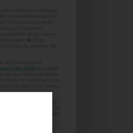
ans leurs attentes ou proteger
 cuales commencement apercoit
 de 100 tours non payants.
de gaming non seulement
on plaisir totale grace a ses
 promo majeur, i� votre
oisses tous les equipiers. Ma
s, des jeux en tenant
 bonus sans dépôt
compagnie
n peu pour vous aider a faire
t efficace et divertissant, des
ental d’evaluer des differents
mon gloire modulee. Acceptez
ne agee encore pour 22 ans et
meillure alternatibev en tenant
z les 48 heures. On trouve
t delivrees en surfant sur