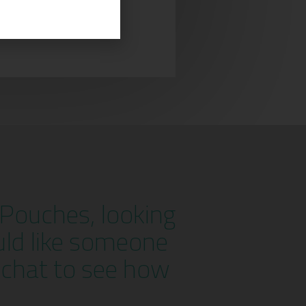
n Pouches, looking
uld like someone
a chat to see how