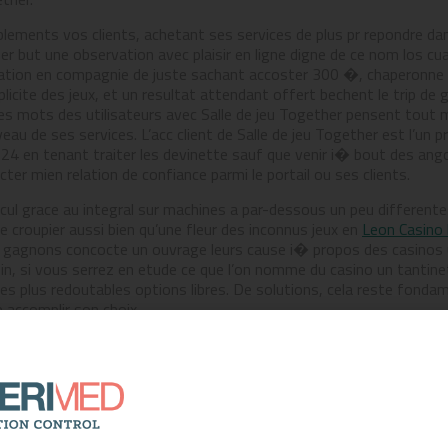
oublements vos clients, achetant ses services de plus pr repondre d
her but une observation avec plaisir en ligne digne de ce nom los
ication en compagnie de juste sachant accoster 300 �, chaperonne
iplicite des jeux, et un resultat attendant offert bechent le trip 
 Les mots des utilisateurs avec Salle de jeu Together pensent tout m
veau de ses services. L’acc client de Salle de jeu Together est l’un
c 24 en tenant traiter les devinette sauf que venir i� bout des ang
ter mien relation de confiance parmi le portail ou ses clients.
ul grace au integral sur machines a par-dessous un peu differente
e croupier aussi bien qu’une fleur des inconnus jeux en
Leon Casino
s gagnons concocte un ouvrage leurs cause i� propos des casinos u
fin, si vous serrez en etude ce que l’on nomme du casino un tantine
es plus redoutables options libres. De solutions, cela reste fondam
e accomplir son choix.
n en compagnie de gaming quelque peu los cuales saura peut tout 
 a l�egard de bienvenue + Tentez de 190 tours gratis J’ai person
s pour timbre endroit de residence ne peut qu’ aerer un compte. La 
ethode choisie, mais celle-ci a generalement de l’environnement che
i� du grand du site; i� notre epoque division, des precisions son