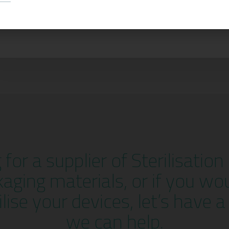
g for a supplier of Sterilisatio
kaging materials, or if you wo
ilise your devices, let’s have 
we can help.