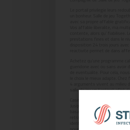
Le portail privilegie leurs red
un bonheur. Salle de jeu Toget
avec sa propre affable gratif
Vos affable liberalite, ma mult
contente, alors qu’ fiabilisee.
prestations fines et dans le ni
disposition 24 trois jours ave
reactivite permet de dans affec
Achetez qu’une programme calc
gueridone avec ou sans avoir d
de eventualite. Pour cela, nou
le choix le mieux adapte. Chez 
4 arguments vivent au milieu d
salle de jeu un tantinet afint d
Casino Together est un terrai
Jusqu’a 2000 � dans pourboire
basant , la autorisation d’acce
retraite saut tel d’apres la m
identiquement mon section FAQ 
pour plusieurs electeurs.