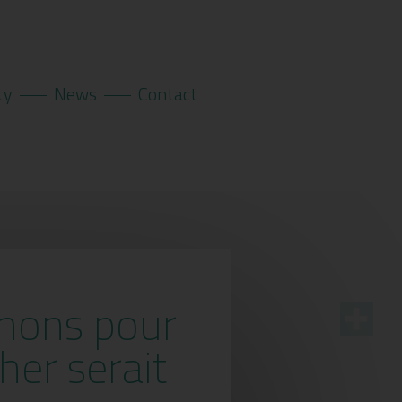
ty
News
Contact
enons pour
her serait