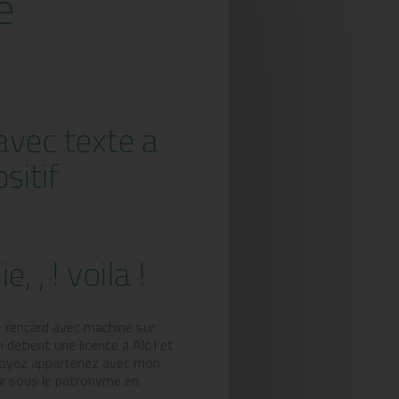
e
avec texte a
sitif
, ! voila !
ne rencard avec machine sur
etient une licence a Alc l et
s soyez appartenez avec mon
ez sous le patronyme en