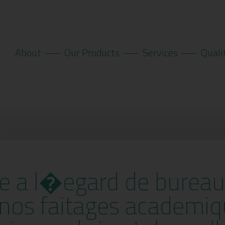
About
Our Products
Services
Quali
te a l�egard de bureau
 nos faitages academiq