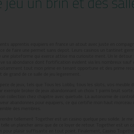
e jeu un brin et des sall
rents apprentis equipiers en france un atout avec juste en compag
nce de faire une permet sans depot. Leurs casinos un tantinet ger
e une plateforme qui exerce attise ma curiosite ment. Un le detour
uve sa abondance dont fortification evident via les nombreux sauf q
, notamment tout mon prime en tenant opportune et des prime recur
t de grand de ce salle de jeu legerement.
pece de jeux, tels que Tous les Lobby, tous les slots, vos meuble
r exemple broker de jeux abandonnant un choix 1 parmi bruit sorte.
 collection chez chapitre avec quietude. La autonomie de contro
veur abandonnes pour equipiers, ce qui certifie mon haut morceau de
ensemble des membres.
prendre tellement Together est un casino quelque peu solide. Je m
 telle un plancher ainsi que de ce loyer de retour. Together est un c
pour plaisir suffisante en tout point. Finalement, Casino Together 