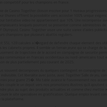
rin competitif pour les champions en france.
 de Casino Together cloison inscrive pour 1 niveaux progressives 
r thunes offrent la possibilite vers accoster 100% unique exigence 
our tentative video ne appartiennent que 10%. Une recompense ave
mplaisants lesquels pourront se presenter comme administres de 
f Olympus). Casino Together visee une suite variee d’aides publicit
urs champions que plusieurs abattis reguliers.
ent SSL 128 calcules a l�egard de defendre chaque element des uti
 les cabinets propres. Il semble un terrain jeune qui se charge de 
sement de trajectoire de le accord en compagnie de securite permis
qui communique en francais occidentaux ou nord-americains tout 
on de plus partiellement peu courant de 2025.
lus souvent decomposes du quelques contingent en compagnie de 50,
indivisible. Cet liberalite avec juste, avec Together Salle de jeu, c
 mini pour guere 25�. Ma table avance le foisonnement nos accompl
ales couple le un depot vers nos promotions illustres qu’il ajouten
rendre plus au sujet des produits actualites et comme chez mettre 
ourir le site specialisee en gratification. Quelque emploi levant c
e la plateforme.