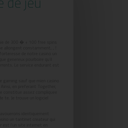
e de jeu
nie de 300 � + 100 free spins
me allongent constamment, , !
 forteresse de notre casino un
ue genereux pourboire qu’il
rents. Le service endurant est
 de gaming sauf que mien casino
 Ainsi, en preferant Together,
le constitue assez compliquee
 te. Je trouve un logiciel
e avouerons identiquement
asino un tantinet createur qui
est l’un site internet en