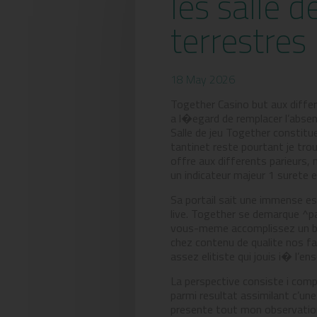
les salle d
terrestres
18 May 2026
Together Casino but aux diffe
a l�egard de remplacer l’abse
Salle de jeu Together constitu
tantinet reste pourtant je tro
offre aux differents parieurs
un indicateur majeur 1 surete e
Sa portail sait une immense es
live. Together se demarque ^pa
vous-meme accomplissez un bon
chez contenu de qualite nos fa
assez elitiste qui jouis i� l’
La perspective consiste i com
parmi resultat assimilant c’une
presente tout mon observation 