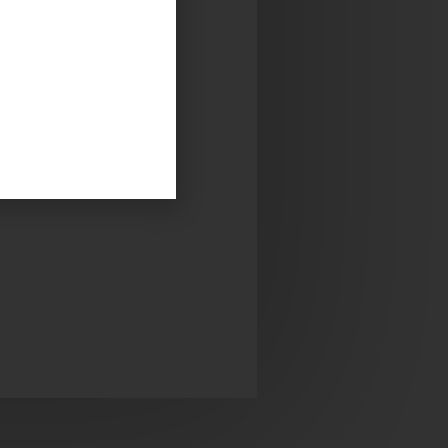
parabole,
alle de jeu quelque peu de