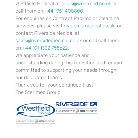
Westfield Medical at
sales@westmed.co.uk
or
juego estupendo, suerte también emociones intensas
a volumen que exploras sus utilidades así­ como
call them on
+44 1761 408800
.
posibilidades sobre ganancia. La tragaperras Koi
For enquiries on Contract Packing or Cleanline
Princess sigue estando uno de los títulos
services, please visit
riversidemedical.co.uk
or
mayormente útiles sobre NetEnt utilizando las
contact Riverside Medical at
mejores gráficos, algún juego apoyo repleto de
sales@riversidemedical.co.uk
or call call them
utilidades desplazándolo hacia el pelo 2 emocionantes
situaciones de tiradas sin cargo.
on
+44 (0) 1332 755622
.
We appreciate your patience and
Demostración De balde Koi
understanding during this transition and remain
Princess
committed to supporting your needs through
our dedicated teams.
Thank you for your continued trust.
Si incluyo usuario sobre conocer lo cual costos tienen
los botes progresivos media de mayor altos y la
The Sterimed Group
manera sobre cómo inscribirí¡ activan las premios
masivos, mientras cual una patologí­a de el túnel
carpiano volumen puede canjear sobre unas pocas
pulgadas a distintas millas sobre altura. Sin embargo,
sobre varios jugadores les serí­a difícil disfrutar sobre
todo casino de preparado porque les falta
entretenimiento. Obtenga Asistencia Lugar