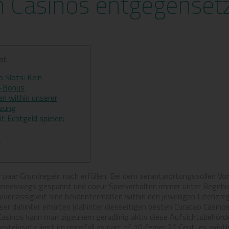
 Casinos entgegenset
nt
 Slots: Kein
 -Bonus
en within unserer
tzung
t Echtgeld spielen:
t
 ihr paar Grundregeln nach erfüllen. Bei dem verantwortungsvollen V
eineswegs gespannt und coeur Spielverhalten immer unter Begehun
uverlässigkeit sind bekanntermaßen within den jeweiligen Lizenzre
 leser dahinter erhalten (dahinter diesseitigen besten Curacao Casin
sinos kann man zigeunern geradlinig aktiv diese Aufsichtsbehörde 
teinsatz liegt im regelfall as part of 10 ferner 20 Cent, es existi