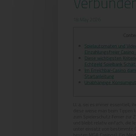
Verbunden
18 May 2026
Conte
Spielautomaten und Video
Einzahlungsfreier Casino
Diese wichtigsten Kriteri
Echtgeld Spielbank Schä
Im Erreichbar-Casino dami
Startanleitung
Unabhängige Konsumgu
U. a. sei es immer essentiell,
diese weise man beim Tippen k
zum Spielerschutz ferner zur Z
und bleibt relativ einfach, die
unter einsatz von bestimmte Ca
besten MGA Casinos). Ein Mindes