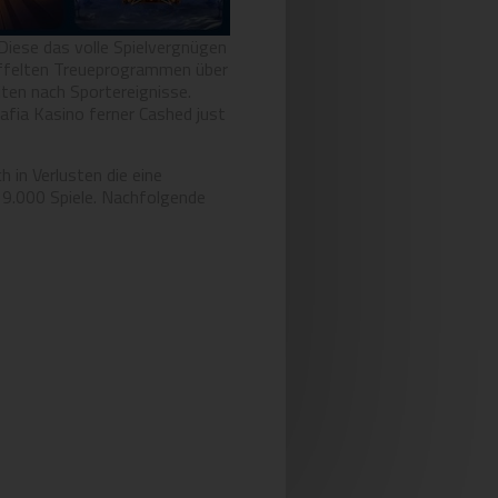
Diese das volle Spielvergnügen
affelten Treueprogrammen über
ten nach Sportereignisse.
fia Kasino ferner Cashed just
in Verlusten die eine
 9.000 Spiele. Nachfolgende