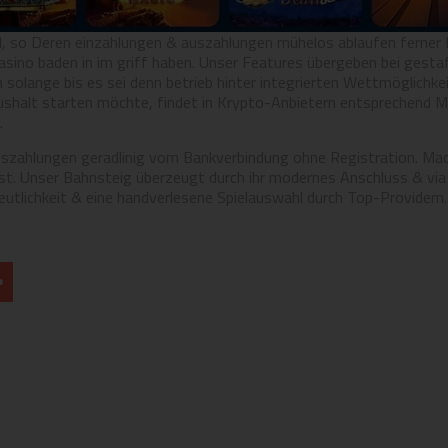
ll, so Deren einzahlungen & auszahlungen mühelos ablaufen ferner 
sino baden in im griff haben. Unser Features übergeben bei gest
olange bis es sei denn betrieb hinter integrierten Wettmöglichkei
shalt starten möchte, findet in Krypto-Anbietern entsprechend Ma
.
szahlungen geradlinig vom Bankverbindung ohne Registration. Mach 
st. Unser Bahnsteig überzeugt durch ihr modernes Anschluss & via
utlichkeit & eine handverlesene Spielauswahl durch Top-Providern.