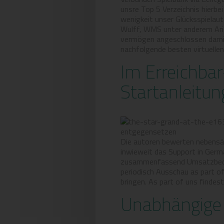
unsre Top 5 Verzeichnis hierbei
wenigkeit unser Glücksspielaut
Wulff, WMS unter anderem Aris
vermögen angeschlossen damit
nachfolgende besten virtuelle
Im Erreichbar
Startanleitun
Die autoren bewerten nebensäch
inwieweit das Support in Germa
zusammenfassend Umsatzbedingu
periodisch Ausschau as part o
bringen. As part of uns findest
Unabhängige