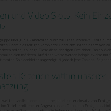
n und Video Slots: Kein Einz
us
ruppe über gut 15 Analysten führt für Diese intensive Tests durch
alten Eltern diesseitigen komplette Übersicht unter einsatz von all
achten sollen, so lange Diese diese richtigen Erreichbar Kasino Web
einmal spielen möchten. Auf diese weise werden beispielsweise nur
timmten Spieleanbieter angezeigt, & jedoch jene Casinos, folgen
sten Kriterien within unserer
hätzung
twetten wirklich ohne ausnahme jedoch unter einsatz von Echtgeld
h, inoffizieller mitarbeiter Angeschlossen Casino um Echtgeld dahin
ld hinter auftreiben, sei nicht die bohne so reibungslos. Werfe ein