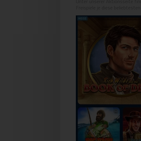
Unter unserer Aktionsseite fin
Freispiele je diese beliebtesten