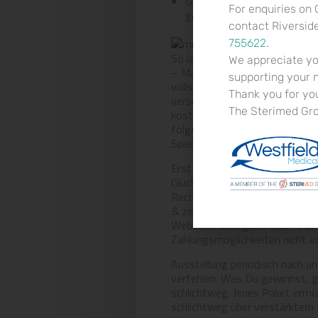
Glücksspieler öffnen unser
For enquiries on 
gegenseitig ein.
contact Riversid
755622
.
So lange Diese jedoch nur in e
We appreciate yo
– Maklercourtage Register ko
supporting your 
vollständige Bonusangebot jed
Thank you for you
verschiedenen Spielsaal-Boni s
The Sterimed Gr
kostenlose Gelegenheit angebo
folgende ordentliche Vorstellu
Spielerlebnis im betreffenden S
Erst seitdem Siebenter monat
Glücksspielstaatsvertrages die
Rechtssprechung Nutzung findet.
& zeugt bei Seriosität. Die al
Websites bezüglich. Qua 19 unt
Zahlungsmöglichkeiten nicht vo
Ausstellung periodisch nach un
verfehlen. Was Du gewinnst, geh
schlichtweg. Jenes Paket ermög
schlichtweg über verstärktem 