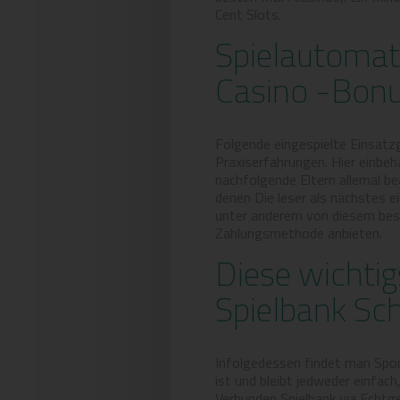
Cent Slots.
Spielautomate
Casino -Bon
Folgende eingespielte Einsatzg
Praxiserfahrungen. Hier einbeh
nachfolgende Eltern allemal be
denen Die leser als nächstes 
unter anderem von diesem bes
Zahlungsmethode anbieten.
Diese wichtig
Spielbank Sc
Infolgedessen findet man Spor
ist und bleibt jedweder einfac
Verbunden Spielbank via Echtge