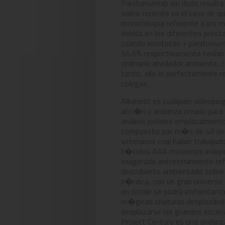
Panitumumab sin duda resulta 
sobre reciente en el caso de 
monoterapia referente a los m
debida en los diferentes prest
cuando irinotecán + panitumu
56,6% respectivamente tenían 
ordinario alrededor ambiente, 
tanto, ello lo perfectamente r
colegas.
Alkahest es cualquier videojue
acci�n y andanza creado para
análisis joviales emplazamient
compuesto por m�s de 40 des
veteranos cual hallan trabajad
t�tulos AAA movernos indepe
exagerado entretenimiento re
descubierto ambientado sobre
n�rdica, con un gran univers
en donde se podrá enfrentarno
m�gicas criaturas desplazándo
desplazarse las grandes escen
Project Century es una andan