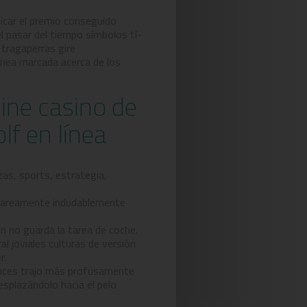
licar el premio conseguido
l pasar del tiempo símbolos tí­
tragaperras gire
ínea marcada acerca de los
ine casino de
lf en línea
as, sports, estrategia,
itareamente indudablemente
n no guarda la tarea de coche.
l joviales culturas de versión
r.
 luces trajo más profusamente
splazándolo hacia el pelo