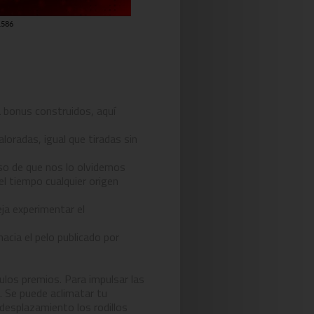
 bonus construidos, aquí
radas, igual que tiradas sin
aso de que nos lo olvidemos
el tiempo cualquier origen
eja experimentar el
acia el pelo publicado por
ulos premios. Para impulsar las
. Se puede aclimatar tu
desplazamiento los rodillos