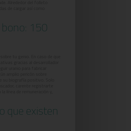
de. Alrededor del folleto
idas de cargar así­ como
 bono: 150
 sobre tu genio. En caso de que
ativas gracias al desarrollador
uir uranio para fabricar
gún amplio pericón sobre
 su biografía positivo. Solo
scador, carente registrarte
la línea de remuneración y,
o que existen