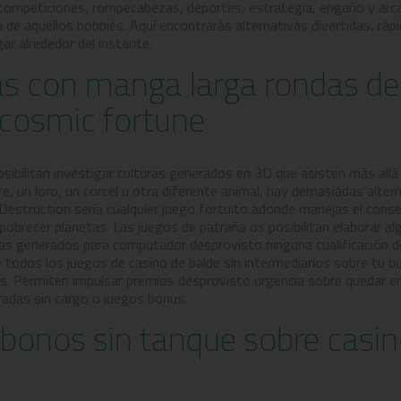
, competiciones, rompecabezas, deportes, estrategia, engaño y arca
 de aquellos hobbies. Aquí encontrarás alternativas divertidas, ráp
ar alrededor del instante.
 con manga larga rondas de
 cosmic fortune
ibilitan investigar culturas generados en 3D que asisten más allá
gre, un loro, un corcel u otra diferente animal, hay demasiadas altern
estruction serí­a cualquier juego fortuito adonde manejas el conseg
pobrecer planetas. Las juegos de patraña os posibilitan elaborar al
uras generados para computador desprovisto ninguna cualificación de
todos los juegos de casino de balde sin intermediarios sobre tu bu
es. Permiten impulsar premios desprovisto urgencia sobre quedar en 
radas sin cargo o juegos bonus.
bonos sin tanque sobre casin