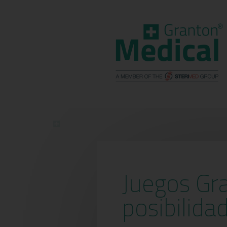
Juegos Gra
posibilida