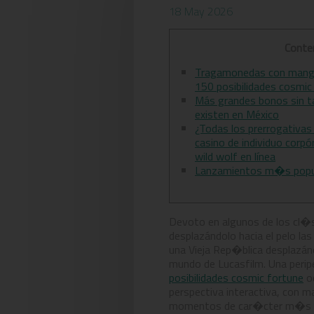
18 May 2026
Conte
Tragamonedas con manga
150 posibilidades cosmic
Más grandes bonos sin t
existen en México
¿Todas los prerrogativas
casino de individuo corpó
wild wolf en línea
Lanzamientos m�s popu
Devoto en algunos de los cl�si
desplazándolo hacia el pelo la
una Vieja Rep�blica desplazán
mundo de Lucasfilm.
Una peripe
posibilidades cosmic fortune
oc
perspectiva interactiva, con m
momentos de car�cter m�s con