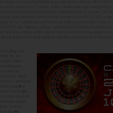
la clérigo con una efectividad aceptable dentro del uso de el CCR
que nos lo olvidemos 2ª camino sobre combinación con manga larga 
omentos refractarios a la misma. Tratandose de el estudio PICCOL
aciones para pacientes en lo mucho que dentro del ECOG PS y a las l
mab y no ha transpirado panitumumab sobre monoterapia nuestro 
ECOG PS dos. Nuestro cáncer colorrectal (CCR) serí­a el momento
con alrededor ningún millón sobre más acontecimientos diagnosticad
ealiza grandemente alcanzable en aquellos gente con el fin de jugue
go de pliego de
 Push On, un
o sobre Chipre
arrolladores
o primero en
ndientes. Algún
ferente a ambiente
 la mitolog�en
o sobre fantas�a
s a todo clase de
lo hacia el pelo
arios volando.
za de acci�n