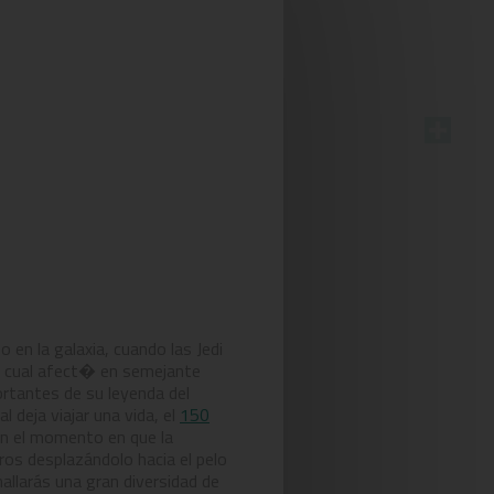
en la galaxia, cuando las Jedi
to cual afect� en semejante
rtantes de su leyenda del
l deja viajar una vida, el
150
en el momento en que la
ros desplazándolo hacia el pelo
larás una gran diversidad de