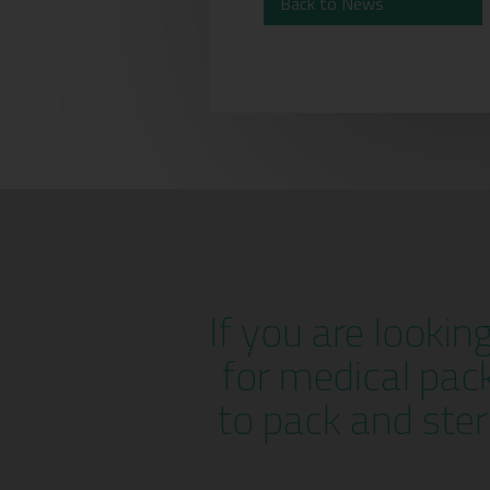
Back to News
If you are lookin
for medical pac
to pack and ster