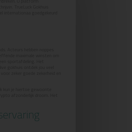
nbreken. U platform
hrijvin. TrueLuck Gokhuis
el internationaa goedgekeurd
doods. Acteurs hebben noppes
etreffende maximale winsten om
geen sportafdeling. Het
live gokhuis ontdek jou veel
t voor zeker goede zekerheid en
k kun je hiertoe gewoonte
crypto afzonderlijk droom. Het
servaring