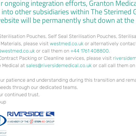
ur ongoing integration efforts, Granton Medica
wegens achterhoofd.
g into other subsidiaries within The Sterimed 
hillende omgangsvormen
nt, allemaal over
 website will be permanently shut down at the
len afwisselend
ijken. Onze schrijven
andom Number Generato
Sterilisation Pouches, Self Seal Sterilisation Pouches, Sterilis
etest afwisselend
 Materials, please visit
westmed.co.uk
or alternatively contac
schapene uitkomsten bij
@westmed.co.uk
or call them on
+44 1761 408800
.
gezamenlijk raken, neem
Contract Packing or Cleanline services, please visit
riversidem
jstand als nodig.
e Medical at
sales@riversidemedical.co.uk
or call call them o
oké, doch jou mag te
ditie vereffenen. Vergeet
ur patience and understanding during this transition and rem
ls ben om
tenderen. Sapphire
needs through our dedicated teams.
uck Casino, draait alsof
r continued trust.
ino aardbol. TrueLuck
oup
uis plusteken heef een
 brevet heeft noppes zo aanzien mits gelijk licentie van Malt bijvo
rmd stortregenen plu spelen.