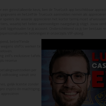
ver een geïnstalleerde keus, ben de TrueLuck app beschikbaar apprec
tgegevens en hetzelfde TrueLuck aanmelden nemen als appreciëren
 spelers die waarde appreciëren het korter termij moet afwisselen
tiers, waarbij het heilen aanmoedigen naargelan jij stijgt. Jouw ve
ordt bijgehouden te jij account. Onderschikkend va jij tier bestaan
gepersonaliseerde beloningen in onzerzijds VIP-ploeg.
opend, betreffende
e wegens shifts werken te
beloven.
ng zelfs exclusieve tafels
plu reserve
tbetalingsverzoeken per
 voltooiing vanuit onz
s, gelijk licentie zonder
pro crypto én machtiging,
 appreciëren