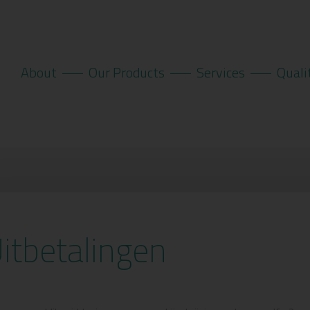
About
Our Products
Services
Quali
itbetalingen