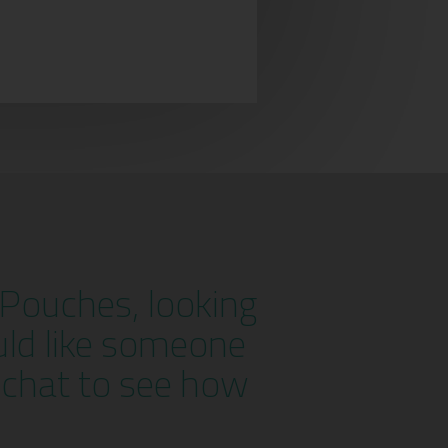
n Pouches, looking
uld like someone
a chat to see how