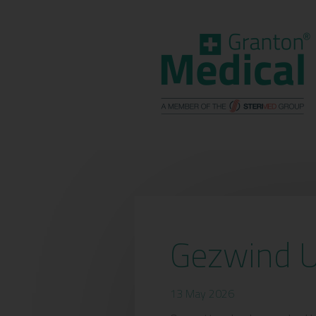
Gezwind U
13 May 2026