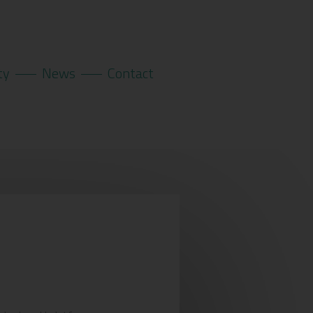
ty
News
Contact