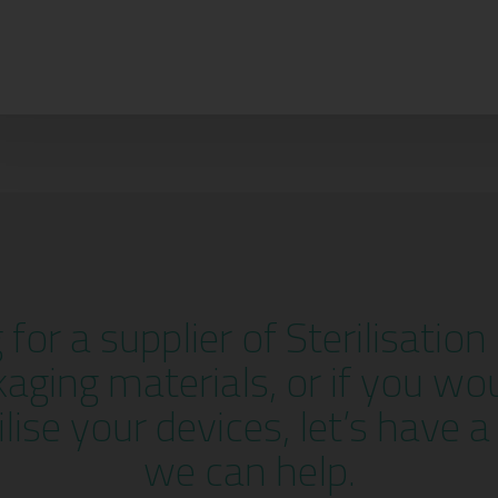
g for a supplier of Sterilisatio
kaging materials, or if you wo
ilise your devices, let’s have 
we can help.