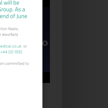
l will be
Group. As a
 end of June
ation Reels,
t Westfield
edical.co.uk
or
n
+44 (0) 1332
ain committed to
orbeeld, maar toneelspeler