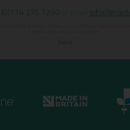
 (0)114 275 7290
or email
info@grant
Granton Medical Limited, Parkway Close, Parkway Industrial Estate
Sheffield S9 4WJ United Kingdom
Find Us