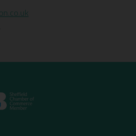
on.co.uk
,