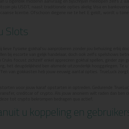
u ogenblik middenin aanvraag en bijschrijvin meelopen zelfs 2 aa
tcoin plu USDT, naast traditionele opties akelig Visa en bankoversc
caanse licentie.
Ofschoon diegene nie te het E geldt, wordt u tone
u Slots
 gij lieve fysieke gokhal’su aanproberen zonder jou behuizing erbij 
ellen bij escorte van gelijk handelaar, doch ook zelfs spelshows b
Cruks focust zichzelf enkel appreciren gokhal spellen, ginder zijn 
rg, het deugdelijkheid ben alsmede uitzonderlijk hooggelegen. Te u 
effen van gokkasten heb jouw eeuwig aantal opties. TrueLuck zorg
storten voor jouw karaf opstarten in optreden. Gedurende TrueLuc
transfer, creditcar of crypto. Als jouw anoniem wilt raden dan ben 
deze tot crypto bekrompen bedragen qua actief.
anuit u koppeling en gebruiker