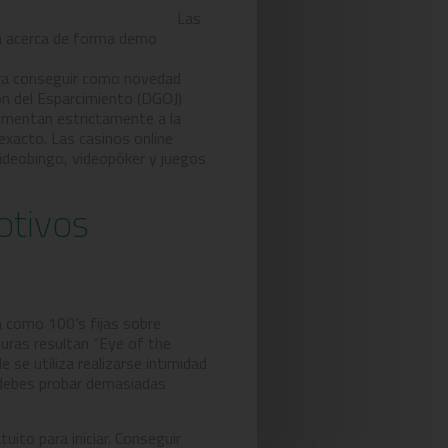
Las
ara conseguir como novedad
ón del Esparcimiento (DGOJ)
limentan estrictamente a la
exacto. Las casinos online
videobingo, videopóker y juegos
otivos
a como 100’s fijas sobre
turas resultan “Eye of the
e se utiliza realizarse intimidad
 debes probar demasiadas
uito para iniciar. Conseguir