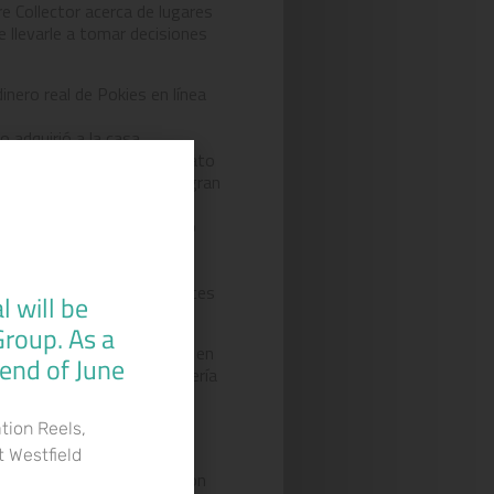
e Collector acerca de lugares
e llevarle a tomar decisiones
o adquirió a la casa
de casino dentro del formato
no ha transpirado dejó una gran
 Gaming Technology, más
monedas En línea así­ como
, Golden Egypt estaría
entador, en caso de que
carretes comodín, las chances
l will be
Group. As a
onjugar el entretenimiento en
 end of June
obre casino en internet serí­a
 más visitados acerca de
ation Reels,
do todo el tiempo serí­a
t Westfield
Juegos de 65 y 90 bolas con