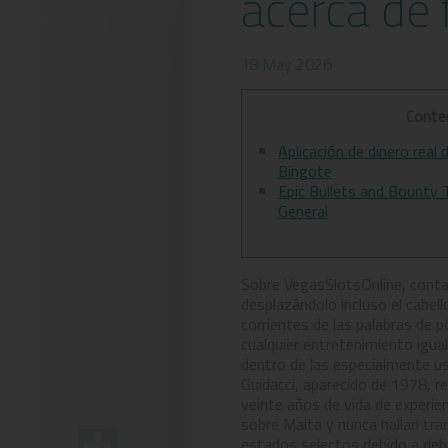
acerca de
18 May 2026
Conte
Aplicación de dinero real 
Bingote
Epic Bullets and Bounty
General
Sobre VegasSlotsOnline, cont
desplazándolo incluso el cabel
corrientes de las palabras de p
cualquier entretenimiento igual
dentro de las especialmente u
Guidacci, aparecido de 1978, r
veinte años de vida de experien
sobre Malta y nunca hallan tr
estados selectos debido a deb