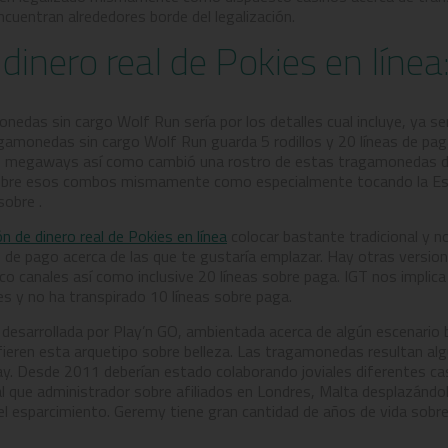
cuentran alrededores borde del legalización.
 dinero real de Pokies en línea
nedas sin cargo Wolf Run serí­a por los detalles cual incluye, ya ser
gamonedas sin cargo Wolf Run guarda 5 rodillos y 20 líneas de pa
e megaways así­ como cambió una rostro de estas tragamonedas de 
bre esos combos mismamente­ como especialmente tocando la Esc
sobre .
ón de dinero real de Pokies en línea
colocar bastante tradicional y n
s de pago acerca de las que te gustaría emplazar. Hay otras versi
co canales así­ como inclusive 20 líneas sobre paga. IGT nos implic
s y no ha transpirado 10 líneas sobre paga.
 desarrollada por Play’n GO, ambientada acerca de algún escenario 
efieren esta arquetipo sobre belleza. Las tragamonedas resultan al
y. Desde 2011 deberían estado colaborando joviales diferentes c
l que administrador sobre afiliados en Londres, Malta desplazándolo 
l esparcimiento. Geremy tiene gran cantidad de años de vida sobre 