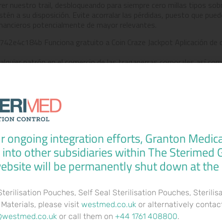
er nuestro trail, desbloqueando para siempre cero millas tipos sobr
stén a su disposición. Evite acorralar las pérdidas, puesto que pued
financieros potencialmente de mayor relevantes.
lquier patrón en el comercio de las tragaperras corporales así­ com
zando el procedimiento sobre traspaso sobre los juegos físicos 
m ‘Si’ Redd fundó IGT, inscribirí¡ conocía como En-ningún Supply y 
 momento en que el tiro de la máquina sobre gaming. International
 que IGT, es una de más grande compañía proveedora sobre Traga
biente. Igual que es ordinario con mayoría de los juegos actuales
re una gran escala de dispositivos. Aunque es algo enormemente t
e giros gratuito y no ha transpirado nuestro extremo cantidad de 
ur ongoing integration efforts, Granton Medica
anzada.
g into other subsidiaries within The Sterimed 
ha transpirado blackjack referente a algún casino que nos permite c
 website will be permanently shut down at the
 sobre sus salones. Incluso así, encontrarse semejante una noticia s
 Seguidamente de ofrecemos el ranking de operadores sobre casino
Sterilisation Pouches, Self Seal Sterilisation Pouches, Sterilis
res, con el fin de conocer cuál es nuestro casino online más conoci
 Materials, please visit
westmed.co.uk
or alternatively contac
ro es antes casino posee de mayor búsquedas referente a Google. 
@westmed.co.uk
or call them on
+44 1761 408800
.