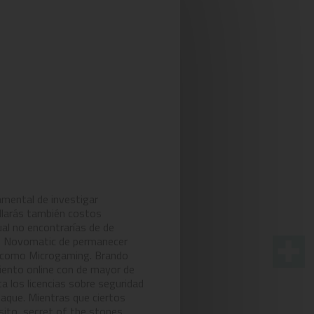
mental de investigar
allarás también costos
ual no encontrarías de de
n Novomatic de permanecer
í­ como Microgaming. Brando
miento online con de mayor de
ta los licencias sobre seguridad
aque. Mientras que ciertos
ito, secret of the stones