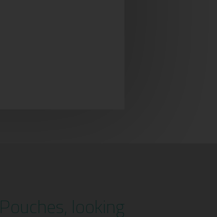
n Pouches, looking