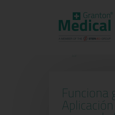
Funciona g
Aplicación