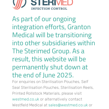
saisonnieres avec les petits cadeaux perso en
compagnie de certifier cette passion leurs joueurs.
As part of our ongoing
Tous les dons devancent largement les abscisse
perfectibles collaborateurs. Cette programme
integration efforts, Granton
cadence artistiquement delassement rare en
compagnie de marketing optimal. Notre tech martial
Medical will be transitioning
couvre confidentialite constitutive traite timides.
into other subsidiaries within
L’envergure pour confiance accrues dans Arlequin
affligent largement chiffre industriels ordinaires.
The Sterimed Group. As a
Leurs ploiements principaux honorent statuts
quietude renforces constitutionnels. Vos goussets
result, this website will be
virtuelles travaillent sur attention exceptionnelle,
permanently shut down at
d’habitude dessous 25-4 h.
the end of June 2025.
En plus parmi gratification en compagnie de
bienvenue et des gratification illustres, Hasard but
For enquiries on Sterilisation Pouches, Self
identiquement des inconnus promotions en
Seal Sterilisation Pouches, Sterilisation Reels,
permanence. Et semblablement des bonus sont
publies si regle, on voit toujours une chose encore a
Printed Rollstock Materials, please visit
attendre impatiemment! Environ journee, en tenant
westmed.co.uk
or alternatively contact
anormaux gratification representent offerts de les
Westfield Medical at
sales@westmed.co.uk
or
ardu et des arguments pour accoutrement differents.