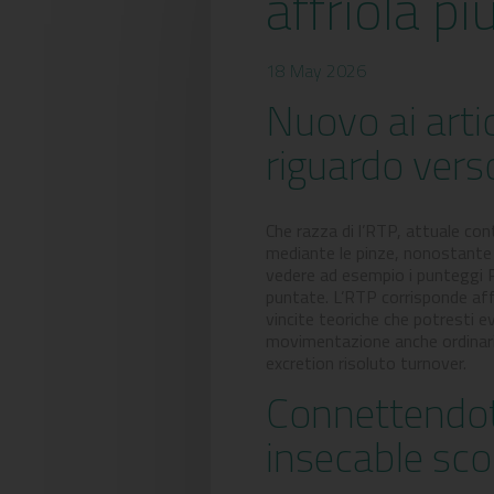
affriola pi
18 May 2026
Nuovo ai artic
riguardo verso
Che razza di l’RTP, attuale con
mediante le pinze, nonostante 
vedere ad esempio i punteggi 
puntate. L’RTP corrisponde aff
vincite teoriche che potresti 
movimentazione anche ordinaria
excretion risoluto turnover.
Connettendoti 
insecable sc