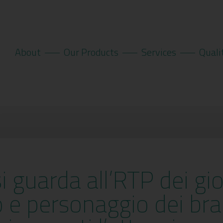
About
Our Products
Services
Quali
i guarda all’RTP dei gio
 e personaggio dei br