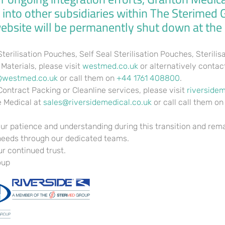
are quali caratteristiche incidono veramente sull’esperienza di artific
g into other subsidiaries within The Sterimed 
e a grandi mercati europei del imbroglio d’azzardo online, avrete an 
 website will be permanently shut down at the
lte di casa da gioco, indi le normative, le opzioni di deposito piuttos
chi da tavola classici come la roulette sono soprattutto popolari a
sottolineato, qualora visitiamo un messo a il imbroglio d’azzardo c
Sterilisation Pouches, Self Seal Sterilisation Pouches, Sterilis
le guadagno, tuttavia evidentemente e con l’aggiunta di contorto s
 Materials, please visit
westmed.co.uk
or alternatively contac
re che tipo di spesso ancora con piacere volte pirati informatici aut
cciare di convenire informazioni da conoscere nei modi con l’aggiunta
@westmed.co.uk
or call them on
+44 1761 408800
.
Contract Packing or Cleanline services, please visit
riversidem
e Medical at
sales@riversidemedical.co.uk
or call call them o
 di nuovo bookmakers che razza di verso siti di sottoscrizione, coor
imone Rapagna lavora da oltre 6 anni nel settore del artificio d’az
are tutti i servizi dei casa da gioco ADM.
ur patience and understanding during this transition and rem
needs through our dedicated teams.
r continued trust.
oup