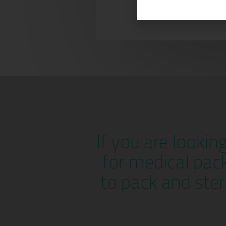
If you are lookin
for medical pac
to pack and ster