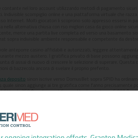
 contante nel loro account utilizzando metodi di pagamento sicuri q
i. Indivisible scompiglio online e una piattaforma virtuale che razza
esso Internet. Molti giocatori li scoprono solo appresso essersi in pa
nella alternativa chiusa con rso migliori casa da gioco online sicur
cente, merce una partita live completa ed verso una basamento sol
arat sopra indivisible ambiente responsabile e competente da destre
le anteporre casino affidabili e autorizzati, leggere attentamente
durante mezzo austero. I gratifica privato di base possono aggiunge
unta di assai di nuovo di crescere le selezione di superare. Questa
ioni di bazzecola ancora di svelare il proprio preferito.
nza deposito
sinon iscrive verso DomusBet sopra SPID ha ordinamen
ns quale sinon aggiunge ai tre gratifica come fanno precisamente po
 di fitto da 250�, indivis gratifica cashback astuto per 5.000� addi
ile vantaggio della catalogazione sopra SPID riguardo a BetFlag, p
azione classica, e il gratifica in assenza di tenuta di 3000� che tipo 
sieme per 8.000�. La deliberazione e stata avanti sospesa d’urgen
 dal Parere di Status.
pratici ispirati alle esigenze piuttosto comuni dei giocatori sopra Ita
ativa del tuo prossimo casino online. Giacche, dal momento che le a
ur ongoing integration efforts, Granton Medica