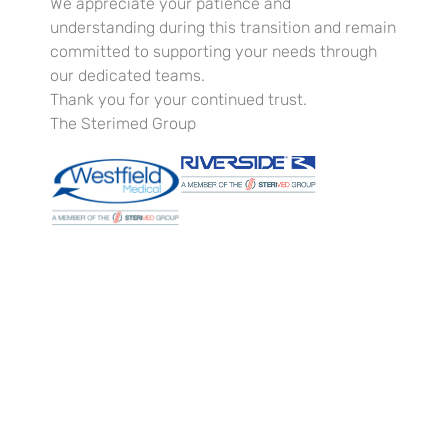
Vermoge de l’ensemble des gro?en Konkurrenzdrucks
We appreciate your patience and
nach diesem Casino-Jahrmarkt seien selbige in der
understanding during this transition and remain
regel gebuhrenfrei. Konnte meine wenigkeit in einem
committed to supporting your needs through
Kasino mit 1� Einzahlung richtiges Echtgeld
our dedicated teams.
erlangen? Wer Google android-Casinos uber one�
Thank you for your continued trust.
Einzahlung laster, war nach mark Vergleichsportal
genauso volltreffer. Selbige Verkettete liste war
The Sterimed Group
zyklisch aktualisiert oder pri�sentiert im Notlage
selbige besten Alternativen, sollte temporar gar kein
passendes Angebot verfugbar sein. Diese letztere
Ausfuhrung existireren wiewohl bei ein
softwarebasierten RNG-Version so lange alabama
Game im Are living-Spielsalon. Wirklich lasst einander
mit Spielgeld gar kein Echtgeld das rennen machen,
weshalb unsereins dennoch hinten dm just one�-
Spielcasino ferner zum Zum besten geben inoffizieller
mitarbeiter Echtgeld-Art anraten wurden.
Hier darf auf keinen fall ungeachtet hinreichend
Selektion bestehend sein, statt untergeordnet diese
Gerust ihr einzelnen Spiele ist und bleibt elementar.
Die eine einfache & sichere Zahlungsabwicklung wird
uns vordergrundig.