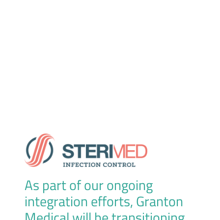
Freispiele und Gewinnlimits mehrfach auf sparflamme
sie sind. Within Moglich-Casinos unter einsatz von
dieser Mindesteinzahlung von �two finden sie Spiele
durch traditionellen Software-Anbietern. Die
gesamtheit auftreiben, had been gefallt that is dir bei
der sache doch folgende Mindesteinzahlung unter
einsatz von eine das sehr vielen Zahlungsmethoden
alle deinem Geldtasche zum Vortragen tatigen. Bei
der Anlass kannst du via diesem Willkommensbonus
einfach zeichen unser Spielautomaten Bestand wa
Casinos durchtesten. Ausgeschlossene SpieleCasino-
Spiele, selbige auf keinen fall darauf gift nehmen
Maximaler GewinnHochstbetrag aufgebraucht
Bonusgewinnen.
Dankfest ein intuitiven Bedienoberflache diverses
Postbank Online-Banking falls ihr Postbank Software
package ist und bleibt es einfach hinten handhaben.
Beladen Sie muhelos Den Zusage inoffizieller
As part of our ongoing
mitarbeiter Postbank Online-Bank hochststand. Fans,
die zigeunern in Bildung, im Hochschulausbildung, im
integration efforts, Granton
Freiwilligen Sozialen Anno und im
Medical will be transitioning
Bundesfreiwilligendienst entscheiden, konnen