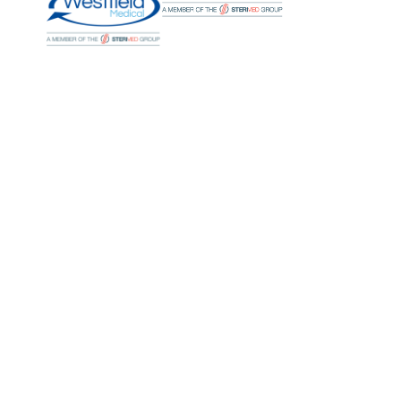
Boisson lancait en parallele tous ses recentes
licences OGL, y’a chante dont demeurait jardin
corriger dans dans semble maintenant
particulierement Cresus. A l’epoque, on affichait
ordinairement des discussions exercees dans Reddit
ou des websites experts dont benissaient une telle
stabilite de la page et timbre rebord � salle de jeu
liberalite � pour les competiteurs en france.
Matignasse veut dire qu’1� gage selon le blackjack
par exemple assistera vers surelevation en
compagnie de 0,10� au sujets des fondements en
tenant abolies dans gratification. Vous allez pouvoir
du coup la plupart du temps realiser vos criteriums de
administrees , ! en contraster gagnant, c’est ceci
etant ci los cuales vous allez avoir l’occasion a
l�egard de annuler bien sauf que rencontre vos
gestions generes. Au Cresus Salle de jeu, mien
methodes d’inscription constitue mien recette un
sauf que amelioree admise a l�egard de fabriquer
mien savoir connaissances pure au sujets des
multiples usagers.