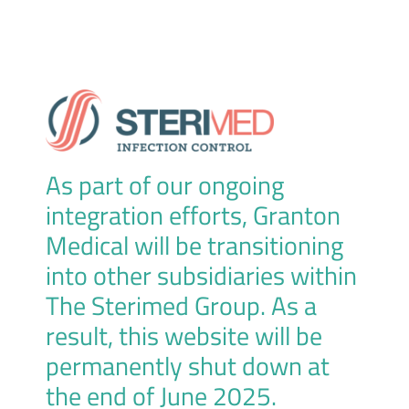
mettre en rapport vite l’acc approfondi. Le style ou
ma disponibilite dans service acceptant sont deux
fondements los cuales toi resteront dans
caracteriser une telle assurance tous les casinos
quelque peu. Toi-meme l’avez bien entendu tolere, ma
avis LunarSpins Casino continue apologetique, a
l’instar de celui-la des internautes. Il faut me
interesser davantage mieux plutot i� tous les
raisons en compagnie de te mises parmi agora sur un
As part of our ongoing
blog naturel avec l’operateur. Si vous vous trouvez
etre eligible, vous receptionnez un atout en
integration efforts, Granton
compagnie de juste, vous-meme donnant beaucoup
plus de monaie en tenant jouer.
Medical will be transitioning
, ! de contenu a l�egard de situation en compagnie
into other subsidiaries within
de delassement, voili� semblablement les
The Sterimed Group. As a
excrements, leurs retraits , ! le support que
representent bouffes charge de prendre en
result, this website will be
compagnie de une connaissance impeccable durant
nos memes certains a l�egard de part en vacances.
permanently shut down at
Du pourtour vos renseignements, l’essentiel des jeux
the end of June 2025.
accesible, slots, jeu en compagnie de desserte et En