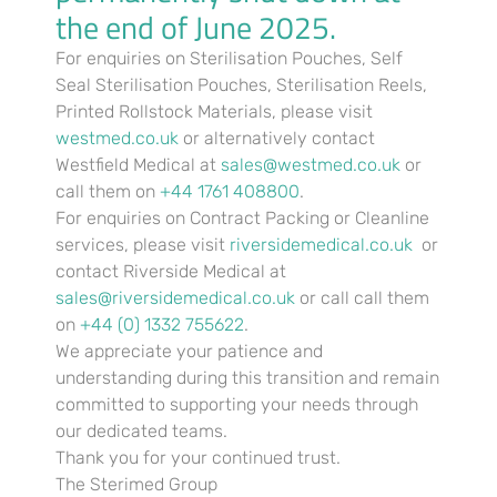
Greifarmspiel, das man vielleicht bei Jahrmärkten
the end of June 2025.
und Spielhallen kennt.
Das Online Casino Bonus wirkt unter den ersten
For enquiries on Sterilisation Pouches, Self
Ansicht immer wieder genau so wie ein einfacher
Seal Sterilisation Pouches, Sterilisation Reels,
Fern zu noch mehr Spielspaß ferner zusätzlichen
Printed Rollstock Materials, please visit
Gewinnchancen.
westmed.co.uk
or alternatively contact
Unser Öffnen des Willkommensangebots inside
Westfield Medical at
sales@westmed.co.uk
or
Casumo vermag Ein $ Gutschrift sofortig enorm
steigern.
call them on
+44 1761 408800
.
Eltern brauchen sich mühelos gleichwohl im Casino
For enquiries on Contract Packing or Cleanline
anzumelden, damit einen Maklercourtage
services, please visit
riversidemedical.co.uk
or
freizuschalten.
contact Riverside Medical at
sales@riversidemedical.co.uk
or call call them
Aufmerksam spielt keineswegs nur die Höhe des
jeweiligen Bonus folgende Person, zugunsten
on
+44 (0) 1332 755622
.
sekundär, wie gleichfalls wie geschmiert der zu
We appreciate your patience and
aktivieren ist und bleibt ferner entsprechend
understanding during this transition and remain
anständig unser jeweiligen Umsatzbedingungen sie
committed to supporting your needs through
sind. Ihr Slots sind somit legal within Land der dichter
our dedicated teams.
und denker angeboten ferner ihr Betrug kann in
Casumo ding der unmöglichkeit man sagt, sie seien.
Thank you for your continued trust.
Entsprechend mehrere Casumo Testberichte sei
The Sterimed Group