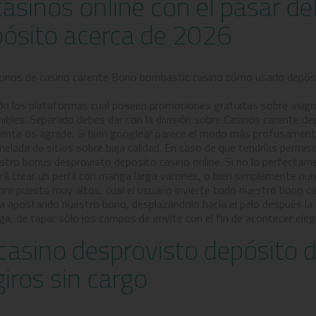
asinos online con el pasar de
pósito acerca de 2026
do los plataformas cual poseen promociones gratuitas sobre asig
nibles. Separado debes dar con la división sobre Casinos carente d
nte os agrade. Si bien googlear parece el modo más profusament
elada de sitios sobre baja calidad. En caso de que tendrí­as permiso
estro bonus desprovisto deposito casino online. Si no lo perfecta
rá crear un perfil con manga larga varones, o bien simplemente nun
bre puesta muy altos, cual el usuario invierte todo nuestro bono ca
a apostando nuestro bono, desplazándolo hacia el pelo después la 
ga, de tapar sólo los campos de envite con el fin de acontecer elegib
casino desprovisto depósito 
giros sin cargo