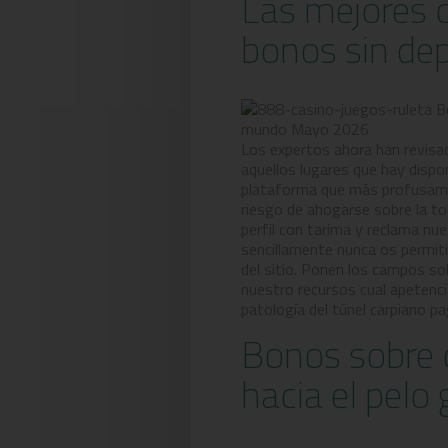
Las mejores c
bonos sin de
Los expertos ahora han revisa
aquellos lugares que hay dispo
plataforma que más profusame
riesgo de ahogarse sobre la ton
perfil con tarima y reclama nu
sencillamente nunca os permiti
del sitio. Ponen los campos so
nuestro recursos cual apetenci
patologí­a del túnel carpiano pa
Bonos sobre 
hacia el pelo 