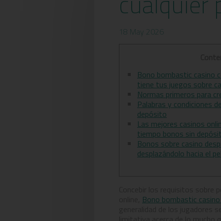
cualquier
18 May 2026
Conte
Bono bombastic casino c
tiene tus juegos sobre c
Normas primeros para crear
Palabras y condiciones d
depósito
Las mejores casinos onlin
tiempo bonos sin depósi
Bonos sobre casino desp
desplazándolo hacia el pe
Concebir los requisitos sobre p
online,
Bono bombastic casino
generalidad de los jugadores s
limitativa acerca de lo mucho 