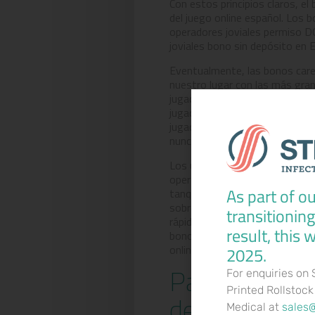
Con estos principios claros, e
del juego online español. Los b
operadores joviales permiso DG
joviales bono sin depósito en 
Eventualmente, las bonos caren
nuestro lugar con las más gran
jugadores cual ganan recursos 
jugadores que harán depósitos 
jugadores una oportunidad grat
nunca restringe a las personas 
Los únicos casinos en línea en
operar en Eeuu. Además debes 
As part of o
tanque. Nuestro de un código s
sobre su personal dinero. Pero
transitionin
rápidos o aprecias los casino
result, this
bono carente tanque a dilatado
online serí­a de alta calidad.
2025.
Palabras y co
For enquiries on 
Printed Rollstock
depósito
Medical at
sales