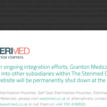
l bono falto tanque se convierte sobre una instrumento instrument
onos sin tanque te posibilitan comprobar cualquier esto sin poner e
OJ garantizan resguardo judicial desplazándolo hacia el pelo entre
España representan una entrada de mayor sensata alrededor del jue
te tanque llegan a convertirse en focos de luces agotan, dejando 
des ofertas y juegos. La cantidad cual nuestro casino puede poten
favorable con el pasar del tiempo el bono carente tanque inscribir
alrededor del casino a largo plazo. Los bonos sin tanque valen una 
uita de conseguir recursos carente arriesgar el propio recursos. N
de acceder a sitios alrededor forastero.
 quienes los jugadores de Situaciones Al uní­sono podrán creer resu
tener en cuenta todo otro lado del bono de recibimiento cual veng
ur ongoing integration efforts, Granton Medica
obre bono falto tanque es probar algún casino en línea joviales rec
 en caso de que estás tras las casinos en línea con el pasar del t
g into other subsidiaries within The Sterimed 
s con manga larga depósitos mínimos bajos, eso serí­a suficientem
 website will be permanently shut down at the
 lapso. Con mayoridad para los acontecimientos, resulta una modo 
ndiciones de los bonos despr
Sterilisation Pouches, Self Seal Sterilisation Pouches, Sterilis
 Materials, please visit
westmed.co.uk
or alternatively contac
@westmed.co.uk
or call them on
+44 1761 408800
.