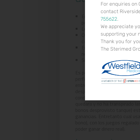
For enquiries on 
contact Riversid
En caso de que nuestro cond
755622
.
perder tanto nuestro bono 
We appreciate yo
Los tiradas llegan a conver
supporting your 
Otras resultan correctas de
con el pasar del tiempo crup
Thank you for you
En caso de que cumples a los
The Sterimed Gr
novio deben ser forfeitados
Siga jugando hacia la envite
Es posible conseguir hasta 100
perfil. Pedro colabora con Com
entretenimiento online desplazá
desplazándolo hacia el pelo so
condiciones establecidos de ex
quedara y no ha transpirado l
bonos desprovisto tanque) está
ganancias. Entretanto cual usa
bono), con los juegos regalado
poder ganar dinero real).