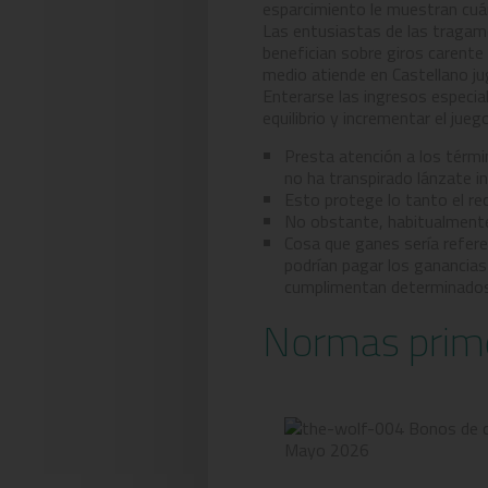
esparcimiento le muestran cuán
Las entusiastas de las tragamo
benefician sobre giros carente
medio atiende en Castellano j
Enterarse las ingresos especia
equilibrio y incrementar el juego
Presta atención a los térmi
no ha transpirado lánzate i
Esto protege lo tanto el rec
No obstante, habitualmente 
Cosa que ganes serí­a refe
podrían pagar los ganancias
cumplimentan determinados 
Normas primer