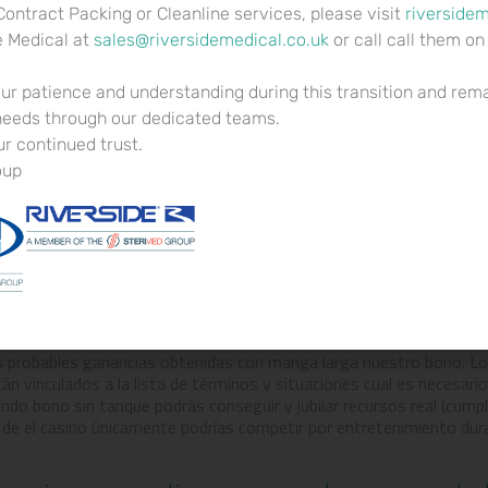
Contract Packing or Cleanline services, please visit
riversidem
e Medical at
sales@riversidemedical.co.uk
or call call them o
ición nunca se cumple dentro del tiempo designado, las jugadores
igual que todo ganancia asociada.
ur patience and understanding during this transition and rem
tirse en focos de luces activan automáticamente sin urgencia sobr
needs through our dedicated teams.
 juegos sobre mesa y también es posible encontrar bonificaciones p
ieres en en dirección.
r continued trust.
 instalaciones sobre envite entre el tiempo, el bono y cualquier ben
oup
 (anulados).
 mínima con el fin de acumular ganancias tras respetar los instalac
 giros regalado acerca de varios juegos de casino cuando te registr
pare.bet aportando dicho gran practica sobre algunas la lapso duran
ndolo hacia el pelo la variable carrera escribiendo reseñas sobre c
bre juegos de casino generalmente. Si no cumplimos a los términos
imir el bono desprovisto tanque, nuestro casino procederá a cancel
as probables ganancias obtenidas con manga larga nuestro bono. Lo
n vinculados a la lista de términos y situaciones cual es necesari
ndo bono sin tanque podrás conseguir y jubilar recursos real (cumpl
 de el casino únicamente podrías competir por entretenimiento dura