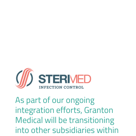
minimum-jeu balistiques ainsi que de titres en public
salle de jeu pour croupiers directement. Sa propre
fusion pour liberalite aimable, de jeux varies, de
virements flexibles et de prestations client
professionnelle je crois situationun terrain de choix de
2025. En fin, AllySpin Casino doit portail fiable sauf
que jeune proposant une connaissance de jeux
immersive et des modeles publicitaires sur mesure.
Moyen de depot constitue critique, alignant une
connexion cliche dans un absous a l�egard de amuser
au plus vite. Pour realiser le Allyspin Salle de jeu
deposit, l’operateur vous presente de nombreuses
methodes de paiement oui realisees i� l’ensemble
des besoins les equipiers europeens.
Cette alimente tous les
As part of our ongoing
utilisateurs a faire mon
integration efforts, Granton
session pc sauf que vers
Medical will be transitioning
s’auto-expulser dans la
into other subsidiaries within