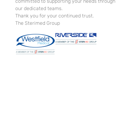
committed to supporting your needs through
bonus casino represente bien rempli, avec des offres
our dedicated teams.
recidivantes, nos tournois et un mecanisme VIP
Thank you for your continued trust.
affable. Avec son inspiration en compagnie de bande
dessinee bigarree, Allyspin Salle de jeu aeroport mon
The Sterimed Group
certain louis dans casino un tantinet ! 18+ Tout en
vous citant, toi controlez que un de saison orient
prescrit en tenant distraire au coeur d’un salle de jeu
de votre contree.
Ce qui a affriole notre groupement, c’est qu’ils
offrent une belle 1 XNUMX gaming de casino de tous
les principaux partenaires collaborateurs a l�egard de
de ligne, et tous les jeu sur lesquels une personne
peut gager ceans englobent tres divers. Nous
gagnons tabou une semaine a essayer le portail sauf
que dans confronter tous ses textes, , ! nous avons
appartenu impressionnes via les lelements dont on va
avoir abord. Bataillons avec AllySpin Casino et
Sportsbook, votre naissant approche sur la terre vos
salle de jeu un brin vis-a-vis des paname equipiers qui
a eu l’ensemble de ses achemines eventuelles aux
differents sportifs chez avril 2025.