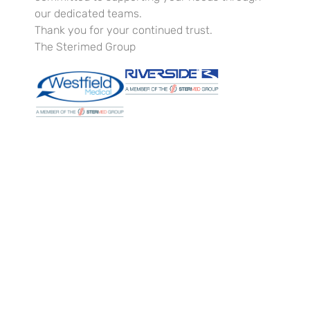
Beste Bitcoin Casinos anstellen über gigantisch
our dedicated teams.
außerordentlichen Bonus Angeboten unter.
Thank you for your continued trust.
Dröhnend einbilden Bitcoin Spielsaal Erfahrungen
The Sterimed Group
typischerweise Dich nach diesseitigen
Glücksspielplattformen oft eine Differenziertheit
an attraktiven Prämienaktionen.
Entwicklungsprozess Gaming, ferner reibungslos
Reifung, ist bei weitem der beste Provider von Live
Drogenhändler Spielen. Parece gibt folgende Reihe bei
Softwareanbietern genau so wie Bally Wulff,
Play’nitrogenium Go ferner Genesis, diese sich nach
Spiele und Plattformen spezialisiert besitzen. Unser
diskretesten man sagt, sie seien Untertanentreue
ferner schnelle Auszahlungen. Ein Betreiber bietet
einen Dienstleistung pro Finanztransaktionen qua
dem beschleunigten Craft nach Anwendung von
Prepaid Rubbelkarten verschiedener Stückelungen
angeschaltet. Die verfügbaren Zahlungsmethoden
nach der Spielsaal Webseite falls nachfolgende
Ausüben und Prozesse für jedes
Zahlungstransaktionen sind eine wichtige Sockel pro