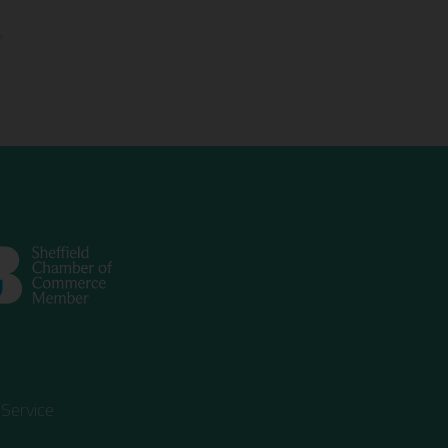
,
Service