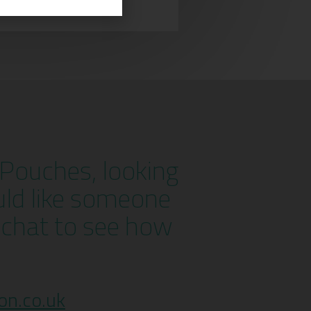
n Pouches, looking
uld like someone
a chat to see how
on.co.uk