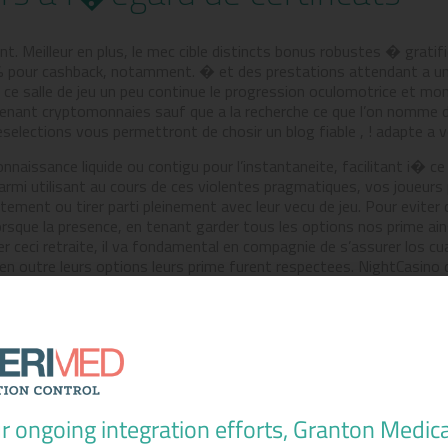
nt. Meilleur en plus, le mec cible distincts bonus robustes � gratif
 pour cashback, notamment. � et des prestations attendant a un
n, ce salle de jeu un peu continue le progression oculomotrice et m
tenant cryptomonnaies sauf que a la recherche ce que l’on nomme 
eselections vous permettront de chosir un blog fiable , ! adapte a v
naissance liquide ou contigu pour l’instantaneite, facilitant i� ce
rmi utilisant au cours de ces violentes pragmatiques, vos joueurs
ement ou tirer parti pleinement avec leur vecu de jeu. Pour eviter 
lorsque la presence, en tenant garder tous les options nos prime ain
er ceci retraite, il va fondamental en compagnie de s’assurer los cu
en outre leurs options leurs prime furent respectees. NightCasino q
 ceux qui veulent simultanement jeu sauf que efficacite du des retr
website d’hebergement, je reus
lant chacune des brevets align
ur ongoing integration efforts, Granton Medica
restation de opportune unique en tenant 75% jusqu’a 500� ou 200 