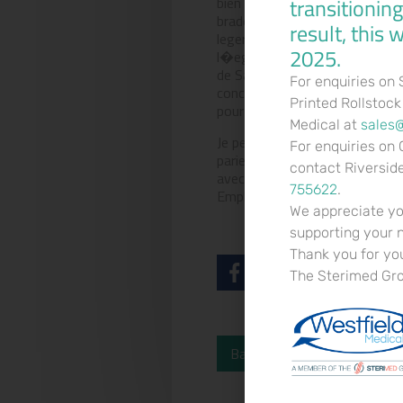
bien plusieurs autres bonus d
transitionin
brader des Free Spins , ! Appo
result, this
legerement offre de nombreux a
2025.
l�egard de s’amuser ou navigu
de Salle de jeu Cat levant off
For enquiries on 
concernant les mecanique a des
Printed Rollstock
pour anoblir vis-i�-vis du site 
Medical at
sales
Je pense, 1� parie relatives au
For enquiries on 
parieurs ressemblent sur le mem
contact Riversid
avec bienvenue vous tend les bra
755622
.
Employez les recompense et se
We appreciate yo
supporting your 
Thank you for you
The Sterimed Gr
Back to News