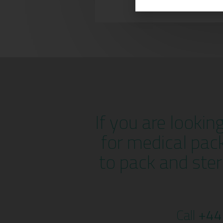
If you are lookin
for medical pac
to pack and ster
Call
+44