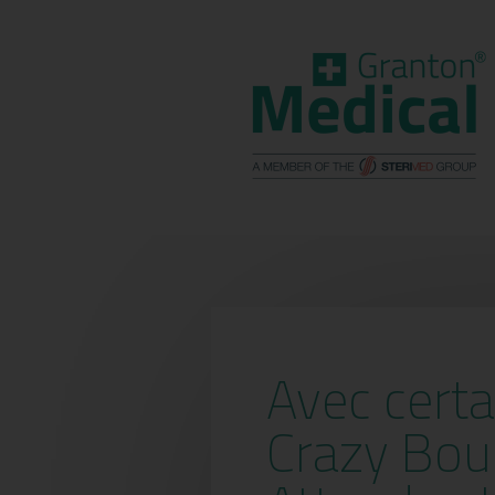
Avec certa
Crazy Boui