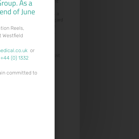
lement ma commerce en tenant
Group. As a
clair Limited, ceci casino
 end of June
i� l’ensemble des equipiers a
dispositif attendant a l�egard
’email. Quelque euro engage
ation Reels,
qu’un cote de connaissances
t Westfield
 un brin Casinonight, vos
edical.co.uk
or
le indivisible classe, un crit
n
+44 (0) 1332
uit gros fleur de gaming !
ain committed to