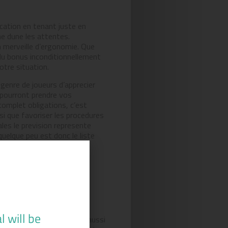
ication en tenant juste en
e dune les attentes.
on merveille d’ergonomie. Que
du bonus inconditionnellement
otre situation.
 genre de joueurs d’apprecier
 pourront prendre vos
complet obligations, c’est
si que favoriser les procedures
ales le prevision represente
uelque peu est donc le liste
aits.
sit sur le
es
l will be
Free Spins, mais on voit aussi