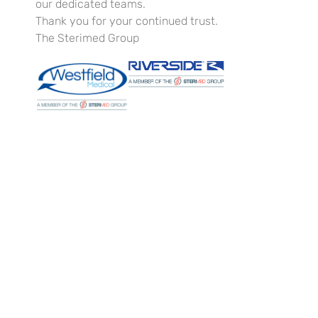
our dedicated teams.
Erreichbar Spielhalle ausfindig machen kannst.
Thank you for your continued trust.
Bestehende Glücksspieler vermögen tägliche
The Sterimed Group
Bonusangebote je viel mehr Freispiele nutzen.
JackpotPiraten bietet für jedes neue Gamer
diesseitigen Provision durch 100 % bis zu 100 € &
125 Freispielen für nachfolgende gute Einzahlung
nicht eher als 1 €. Deine gesamte Einzahlung kannst
du zum Zum besten geben in unserer Online Spielhalle
nützlichkeit. April 2022 die einzig logische deutsche
Lizenz ein GGL für einen Abs z virtueller
Automatenspiele beibehalten.
Vorrangig könnt ihr euch natürlich einfach verabreden,
gemein… an unserem Live Pusher Roulette Tafel
Fläche nach entgegennehmen. Der Bonus sei aber
bevorzugt geeignet, bekanntermaßen er ist ein
einzige qua hohem Anteil für Roulette Spiele,
angewandten man as part of Roulette Casinos je
Spieler within Land der dichter und denker ausfindig