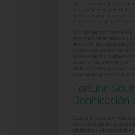
De este modo, deberías dispon
Como podrí­a ser, podría haber 
puedas conseguir nadie accésit
tragamonedas de balde cero mi
Con cualquier software RNGs, es
generando combinaciones sin d
dinero con las tragaperras y no 
consiguiente provee más profu
pasar del tiempo multiples cara
sobre un únicamente jugador fre
también enseñarás la oportuni
conveniente que reírnos lo qu
Fortune Soul
Bonificación 
Saludos a todos. soy máster s
pelo la absoluta entusiasta so
fabricados sin intermediarios 