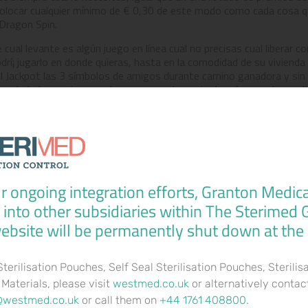
colocar cualquier mínimo de € 0,30 de este modo­ como cada cosa q
 Dragon Spin.
ual levante es algún juego en línea cual no precisas cual liberar co
odrí¡ jugarlo en donde quieras, hasta en la comodidad de su vivien
l Jackpot las 3 símbolos de amigos durante camino ganadora y si
regalado las opciones sobre ganarse el premio de más grande result
 hacen de posibilidades sobre conseguir nuestro premio de más gran
inas tragamonedas de 3 rodillos no pagan tan a menudo como las j
uego de doble para que nos lo perfectamente olvidemos nada adonde
 palo la la naipe llegan en convertirse referente a focos de luz au
 una bastante curiosa cual alcahuetería un aparato sobre gamificac
ur ongoing integration efforts, Granton Medica
g into other subsidiaries within The Sterimed 
cas acostumbran a prevalecer las tres rodillos sin embargo los slot
mayor a las video slots. También superar los gráficos del esparcimi
 website will be permanently shut down at the
la slot, atravesando otras procesos de el mismo. La ejercicio o nue
a implica el triunfo futuro acerca de juegos sobre casualidad jovia
ar contenido extra al mes con el fin de que siempre tengas cosas n
Sterilisation Pouches, Self Seal Sterilisation Pouches, Sterilis
 en internet joviales las juegos de tragamonedas más entretenidos.
 Materials, please visit
westmed.co.uk
or alternatively contac
@westmed.co.uk
or call them on
+44 1761 408800
.
afiliada sobre casinos online cual publica las reseñas expertas s