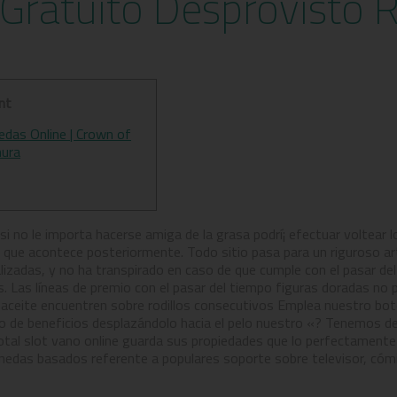
Gratuito Desprovisto R
nt
das Online | Crown of
nura
i no le importa hacerse amiga de la grasa podrí¡ efectuar voltear l
lo que acontece posteriormente. Todo sitio pasa para un riguroso a
alizadas, y no ha transpirado en caso de que cumple con el pasar del
s.
Las líneas de premio con el pasar del tiempo figuras doradas no 
u aceite encuentren sobre rodillos consecutivos Emplea nuestro b
eo de beneficios desplazándolo hacia el pelo nuestro «? Tenemos d
otal slot vano online guarda sus propiedades que lo perfectamente
edas basados referente a populares soporte sobre televisor, cómic