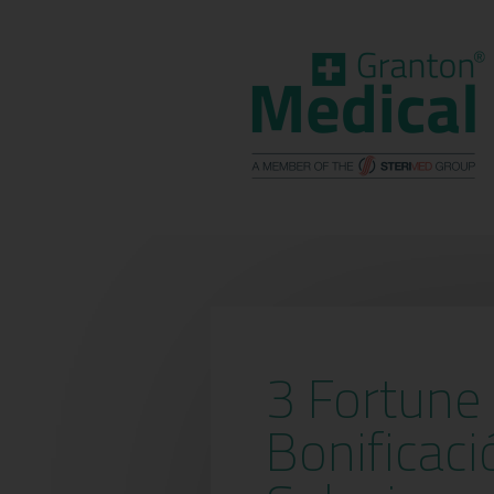
3 Fortune
Bonificac