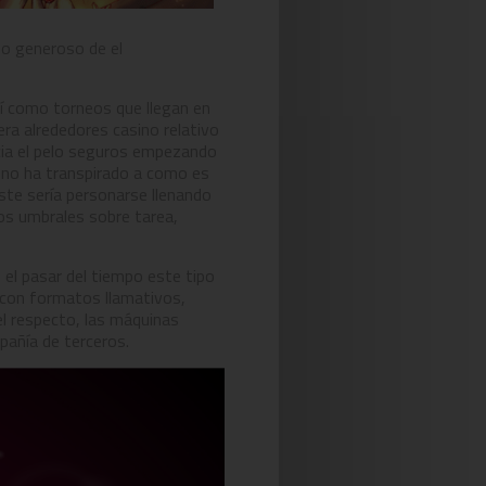
 lo generoso de el
­ como torneos que llegan en
era alrededores casino relativo
acia el pelo seguros empezando
 y no ha transpirado a como es
te serí­a personarse llenando
os umbrales sobre tarea,
 el pasar del tiempo este tipo
con formatos llamativos,
el respecto, las máquinas
pañía de terceros.