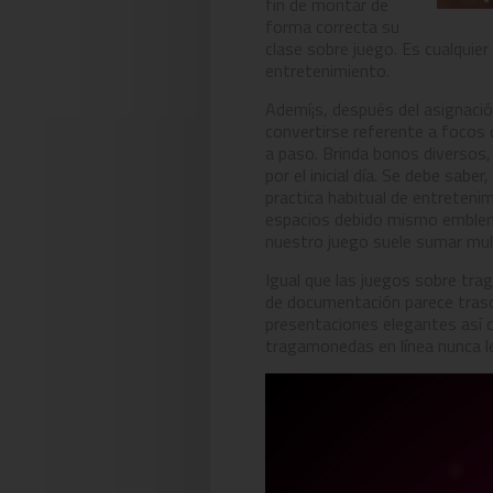
fin de montar de
forma correcta su
clase sobre juego. Es cualquier
entretenimiento.
Ademí¡s, después del asignaci
convertirse referente a focos d
a paso. Brinda bonos diversos,
por el inicial día. Se debe sab
practica habitual de entreten
espacios debido mismo emblema
nuestro juego suele sumar mult
Igual que las juegos sobre tra
de documentación parece tras
presentaciones elegantes así­ 
tragamonedas en línea nunca le