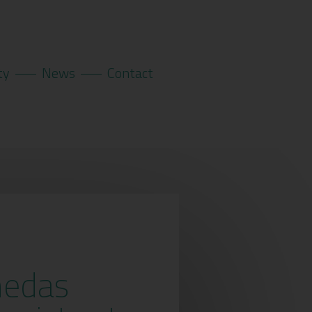
ty
News
Contact
nedas