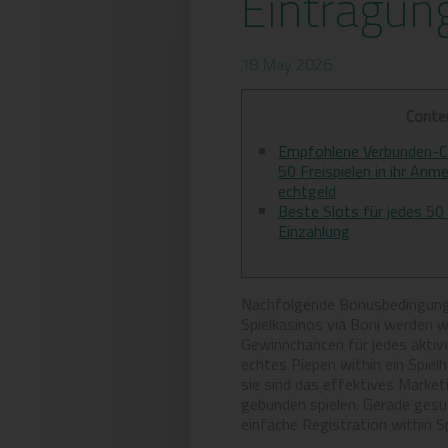
Eintragun
18 May 2026
Conte
Empfohlene Verbunden-Ca
50 Freispielen in ihr Anm
echtgeld
Beste Slots für jedes 50 
Einzahlung
Nachfolgende Bonusbedingungen
Spielkasinos via Boni werden
Gewinnchancen für jedes aktive
echtes Piepen within ein Spiel
sie sind das effektives Marke
gebunden spielen. Gerade gesu
einfache Registration within S