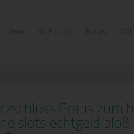
About
Our Products
Services
Quali
rzschluss Gratis zum 
ne slots echtgeld bloß