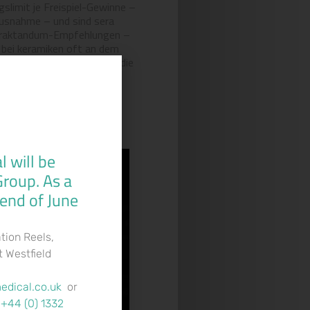
slimit je Freispiel-Gewinne –
usnahme – und sind sera
er Traktandum-Empfehlungen –
 bei keramiken oft an dem
gversprechen, stattdessen die
n. Unsereins zutzeln
ufte Beschwerden qua auf
en bloß Einzahlung sollen
l will be
Group. As a
 end of June
ation Reels,
t Westfield
edical.co.uk
or
n
+44 (0) 1332