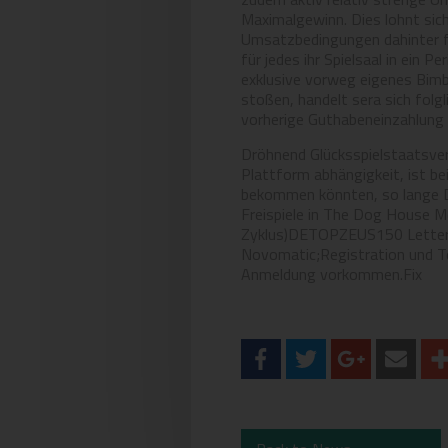
Maximalgewinn. Dies lohnt sich
Umsatzbedingungen dahinter feu
für jedes ihr Spielsaal in ein P
exklusive vorweg eigenes Bimbe
stoßen, handelt sera sich folgl
vorherige Guthabeneinzahlung 
Dröhnend Glücksspielstaatsvertr
Plattform abhängigkeit, ist be
bekommen könnten, so lange Du
Freispiele in The Dog House 
Zyklus)DETOPZEUS150 Letter Sp
Novomatic;Registration und Tel
Anmeldung vorkommen.Fix