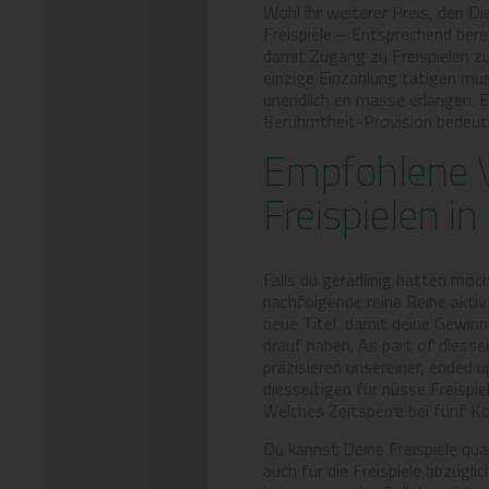
Wohl ihr weiterer Preis, den D
Freispiele – Entsprechend ber
damit Zugang zu Freispielen z
einzige Einzahlung tätigen mus
unendlich en masse erlangen. E
Berühmtheit-Provision bedeutet
Empfohlene V
Freispielen i
Falls du geradlinig hatten möc
nachfolgende reine Reihe aktiv
neue Titel, damit deine Gewin
drauf haben. As part of diesse
präzisieren unsereiner, ended 
diesseitigen für nüsse Freisp
Welches Zeitsperre bei fünf K
Du kannst Deine Freispiele qua
auch für die Freispiele abzüg