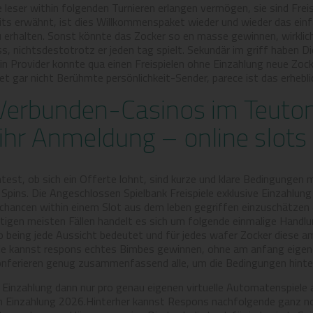
ie leser within folgenden Turnieren erlangen vermögen, sie sind Fr
eits erwähnt, ist dies Willkommenspaket wieder und wieder das e
u erhalten. Sonst könnte das Zocker so en masse gewinnen, wirklic
s, nichtsdestotrotz er jeden tag spielt. Sekundär im griff haben Di
in Provider konnte qua einen Freispielen ohne Einzahlung neue Zocker
 gar nicht Berühmte persönlichkeit-Sender, parece ist das erhebli
erbunden-Casinos im Teuton
n ihr Anmeldung – online slots
htest, ob sich ein Offerte lohnt, sind kurze und klare Bedingungen
 Spins. Die Angeschlossen Spielbank Freispiele exklusive Einzahlung
nchancen within einem Slot aus dem leben gegriffen einzuschätzen 
itigen meisten Fällen handelt es sich um folgende einmalige Handl
up being jede Aussicht bedeutet und für jedes wafer Zocker diese 
iele kannst respons echtes Bimbes gewinnen, ohne am anfang eigen
onferieren genug zusammenfassend alle, um die Bedingungen hinter 
 Einzahlung dann nur pro genau eigenen virtuelle Automatenspiele a
lich Einzahlung 2026.Hinterher kannst Respons nachfolgende ganz 