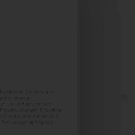
lten können. Die Verbunden
ngebot sonstige
nter testen & konzentriert
Freispiele abzüglich Einzahlung
nen & bestehende Kunden nach
n Provision genug folgende