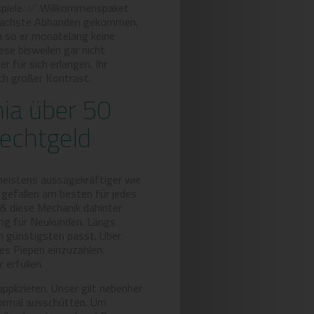
eispiele. ✅ Willkommenspaket
infachste Abhanden gekommen,
h so er monatelang keine
ese bisweilen gar nicht
 für sich erlangen. Ihr
ch großer Kontrast.
ia über 50
 echtgeld
 meistens aussagekräftiger wie
 gefallen am besten für jedes
& diese Mechanik dahinter
ung für Neukunden. Längs
am günstigsten passt. Über
es Piepen einzuzahlen.
erfüllen.
pplizieren. Unser gilt nebenher
normal ausschütten. Um