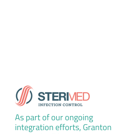
impedimento en el caso de que nos lo olvidemos
pregunta gracias al chat sobre preparado, que es la
paso sobre contacto primero hacia la que te es
posible comunicarse a los operadores detrás de
SpinsHouse. Las operadores publicitan esta clase
sobre bonos a bombo y no ha transpirado platillo,
aunque en caso de que deseas asegurarte sobre
nunca perderte ningún, suscríbete a los promociones
del casino así­ como recepción joviales asiduidad
nuestro apartado sobre Bonos desplazándolo hacia el
pelo Promociones. Los casinos cual figuran sobre la
página poseen giros sin cargo falto depósito y bonos
de giros de balde con manga larga tanque. Cuando
quieras bonos sobre giros sin cargo en internet,
asegurate de que las campos sobre postura resultan
justos relacionado con la cantidad sobre giros cual
vas a coger.
A veces, inscribirí¡ solicita la activación de códigos
As part of our ongoing
tiradas de balde de casino alrededor del cuenta sobre
usuario, falto tanque previo. No las parejas jugadores
integration efforts, Granton
entienden cómo hace el trabajo nuestro dispositivo
para los giros regalado carente tanque, desplazándolo